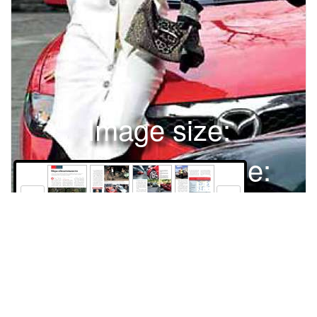
Image size:
1280x1669 Scale:
100% -
PanoJS3
202
203
204
205
ЭКОНОМИКАОСАГО ЗА РУБЕЖОММера обязательностиМногие считают автострахование неизбежным, но необходимым злом. Злиться есть на что – уж больно внушительны суммы, которые ежегодно приходится выкладывать за обязательную автогражданку. Особенности национального страхования в разных странах сравнивает Александр Добин. Фото сотовой компании «МегаФон».Описание особенностей обязательного автострахования в любой стране сводится, по большому счету, к паре пунктов. Это, во-первых, собственно страховой тариф (плата за год) и параметры, от которых он зависит, а вовторых, размер страхового покрытия, то есть выплат пострадавшей стороне. Последние, в свою очередь, делятся на компенсацию материального ущерба (разбитый автомобиль) и компенсацию вреда, нанесенного здоровью. На первый взгляд, все предельно по-нятно, но, как в известном анекдоте, есть нюансы…ЧТО МНЕ ЗА ЭТО БУДЕТ Изучив мировой рынок автострахования, понимаешь, что самый счастливый плательщик – россиянин. Правда, страховое покрытие у нас можно назвать символическим, хотя максимальный размер выплат по ОСАГО при нанесении ущерба имуществу – 160 000 руб. ($5715), при ущербе жизни и здоровью – 240 000 руб. ($8572). Деньги вроде немалые, но только если не знать, с чем сравнивать.Европейские страховые компании могут только мечтать о таких копеечных суммах. В Германии, например, лимит выплат по ОСАГО при ущербе здоровью составляет 7 670 000 евро ($9 664 962) на один страховой случай. Лимит по ущербу имуществу – 511 292 евро ($644 278), а по возможным финансовым убыткам – 51 129 евро ($64 427). В Италии автолюбитель, покупая самый дешевый полис, страхует свою ответственность на 774 685 евро ($976 180). В Англии и Франции выплаты в связи с ущербом здоровью не ограничены в прин-202 За рулем 02/2009 ципе, а по ущербу имуществу находятся на уровне 250 000 фунтов ($369 925) и 460 000 евро ($579 645) соответственно. Если человек после аварии стал инвалидом, ему пожизненно выплачивается ежемесячная компенсация, измеряющаяся пятизначными цифрами. Лидерство здесь принадлежит Швеции: лимит выплат – $36 000 000, за ней следуют Дания – $10 000 000, Швейцария – $2 000 000. Везде покрытие распространяется на ущерб, причиненный перевозимым пассажирам, включая членов семьи страхователя. В той же Швеции если человек в 30­летнем возрасте становится инвалидом после ДТП и доживает до 75 лет, то все эти годы он ежемесячно получает в среднем $66 700, что соответствует 1 870 000 руб. (сравните с суммой, выплачиваемой у нас при рождении второго ребенка!). Российские страховщики опасаются, что при таких размерах выплат ряды инвалидов в нашей стране стали бы быстро пополняться «добровольцами»...АВТОРИТЕТНОЕ МНЕНИЕКоличество водителей, допущенных к управлению машиной, на стоимость европейского ОСАГО не влияет. В Европе мелкие ДТП не повод для вызова полиции. Водители обмениваются номерами страховых договоров и расстаются мирно.Александр МАЙ, генеральный директор российского отделения международной страховой группы ERGO – страховой компании «ERGO-Русь» Как бы мы ни хотели работать по европейским стандартам, российское ОСАГО очень долго будет идти к ним. Причины вполне объяснимы. Вопервых, в Европе сложилась мощная система независимой оценки, в России же этим занимается, как правило, дочерняя структура страховой компании. Это к вопросу о соотношении ущерба и выплат. Во-вторых, и это главное, у нас нет единой страховой базы – компании не хотят открывать конкурентам списки клиентов. А без этого случаи мошенничества, на которые так любят жаловаться страховщики, не прекратятся никогда.ОБРАТНАЯ СТОРОНА ЖАДНОСТИ Российская автогражданка – самая дешевая в Европе. Тарифы ОСАГО определяются правительством, базовый – 1980 руб. (чуть больше $70). Окончательная стоимость полиса ОСАГО на год зависит от территории, где авто состоит на учете, мощности двигателя, стажа и возраста владельца и колеблется от $14 в деревнях, очень удаленных от райцентров провинциальных областей, до столичных $268. Тариф не менялся с июля 2003 года, хотя страховщики не раз настаивали на его увеличении. Правда, это не значит, что одновременно возросли бы суммы компенсации ущерба: у российских и западных страховщиков разные представления о доходности. Наши весьма своеобразно понимают термин «убыточность»: если, например, из 100 000 руб. половину, то есть 50 000 руб., приходится выплачивать в качестве страхового покрытия, в России это называется убыточностью в 50 процентов. На Западе же 50­процентная убыточность – это когда выплаченные суммы в полтора раза превышают поступившие (пример гипотетический, ведь себе в убыток там никто не работает). Вообще в европейских странах компании выплачивают клиентам около 90% полученных от них денег, живя на проценты от размещения средств (банковские депозиты, ценные бумаги, облигации и т. п.), в России же страховщики выплачивают автовладельцам гораздо меньше.ЖЕНЩИНАМ – ДЕШЕВЛЕ Западный автовладелец платит за полис ОСАГО значительно больше российского. В Германии, например, хозяину автомобиля гольф­класса, который в течение трех лет не попадал в ДТП, полис обойдется в 1000–1200 евро в год. Застраховать более дорогой автомобиль стоит от 3700 евро. А в Италии расходы на авЗа рулем 02/2009 203 ЭКОНОМИКА | ОСАГО ЗА РУБЕЖОМЯпонское ОСАГО не предусматривает возмещения за поврежденное авто, в Стране восходящего солнца платят только за людей. Независимая оценка в России – дело сомнительное. Большинство «независимых» оценщиков – служащие страховых компаний. В Германии водители предпочитают не сообщать в страховые компании о ДТП, в которых нет пострадавших, а ущерб железу не превысил 1000 евро. Это позволяет накопить скидочные бонусы за безаварийность.тогражданку зависят даже от пола водителя: женщинам предоставляют скидки, поскольку считается, что они ездят более аккуратно. Римлянка, управляющая восьмилетним ФИАТом, выкладывает за ОСАГО 558 евро в год, а римлянин за такую же машину платит на 87 евро больше. Вот вам и эмансипация. Самые высокие тарифы устанавливаются для автовладельцев, использующих машину в частном извозе. Скажем, лондонский таксист ежегодно платит 2000 фунтов ($2928). В Германии при расчете тарифов ОСАГО активно применяют систему бонусов, в которой учитывается водительский опыт и период безаварийной езды. Водители моложе 23 лет автоматически попадают в группу риска и платят за ОСАГО 245% базового тарифа. А пожилому автовладельцу с 30-летним стажем безаварийной езды полис обходится всего в 17% полной стоимости. Суммы страховых взносов в Европе начинаются примерно с 700 евро.СТИМУЛ ДЛЯ НЕСОЗНАТЕЛЬНЫХ Говорить о сознательности западных водителей, которые ненавидят автогражданку не меньше наших, не приходится. Именно поэтому отсутствие полиса наказывается по закону, причем намного строже, чем в России. В Англии Дорожный кодекс запрещает управлять транспортным средством при отсутствии страхового договора, в котором отмечаются прежние грешки водителя. В Германии страховщик вправе без ведома клиента ежегодно снимать с его счета требуемую сумму. В Испании в середине 2008 года вступила в действие система, которая определяет наличие полиса обязательного страхования транспортного средства с помощью радара на патрульной машине: прибор (его стоимость – 8000 евро) считывает номера машин и сверяется с банком данных о страховании. Штраф 204 За рулем 02/2009за отсутствие полиса у владельца мопеда – 1000 евро, 1250 евро берут с мотоциклиста, 1500 «стоит» незастрахованный легковой автомобиль, 2600 – грузовик. Стоимость обязательного автострахования колеблется от 300 до 600 евро в зависимости от опыта водителя. Мера вынужденная, поскольку около 400 000 испанских авто все еще эксплуатируются без обязательного страхования.МЕЛОЧИ ПРИЯТНЫЕ И НЕ ОЧЕНЬ Во многих странах действует специальное предписание, освобождающее пострадавшего в ДТП от необходимости доказывать ответственность водителя. Это прерогатива страховщиков. Во Франции и Германии полицию необходимо вызывать только в том случае, если пострадали люди. Если же последствия ДТП незначительны, достаточно заполнить извещение для страховщиков, где указывают данные водителя, автомобиля и зарисовывают схему ДТП. Документы отправляют в страховые компании, и они сами разбираются друг с другом. По российскому Законуоб ОСАГО выплата пострадавшему производится с учетом амортизации: если автомобиль подержанный, то денег, выплаченных за разбитую фару, не хватит на покупку новой; в Европе амортизация не учитывается вообще. Во всех странах заявка на страховой полис заполняется в электронном виде через Интернет, а после оплаты компания присылает автовладельцу соответствующий документ. И никаких сомнительных страховых агентов в супермаркетах или на парковках! Это удешевляет стоимость страховки и служит гарантией, что водителя никто не обманет.АМЕРИКАНСКИЙ ПАЦИЕНТ В Америке обязательное страхование автогражданской ответственности осуществляется в 45 штатах из 50. Минимальный пакет стоит от $500 в год, но условия страхования, например минимальная сумма страхового покрытия и величина взноса, в каждом штате свои. В одном владелец авто даже не сможет зарегистрировать его без полиса ОСАГО, в другом никто не потребует у водителя биля, которым управлял виновный. Другими словами, если сталкиваются машины, за рулем которых находились братья, ни одному из них выплаты не светят. Вся система японского ОСАГО подконтрольна государству. Никаких скидок или надбавок по возрасту, стажу или месту регистрации нет, стоимость полиса одинакова для всех. Если человек по-лучает в ДТП травмы, страховщики выплачивают пострадавшему 1 200 000 иен (около $12 500), а максимальный размер компенсации тому, кто остался инвалидом, составит 30 000 000 иен ($315 000); такие же выплаты положены родственникам погибшего в ДТП. Продлевается ОСАГО вместе с прохождением ТО раз в два года.КРИТЕРИИ ДЛЯ ТАРИФИКАЦИИ ДОГОВОРОВ АВТОСТРАХОВАНИЯ В ЕВРОПЕЙСКИХ СТРАНАХКритерии тарификации Россия (ОСАГО) *
Права и использование