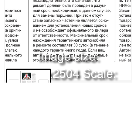
Image size:
1920x2504 Scale:
50% -
PanoJS3
128
Права и использование