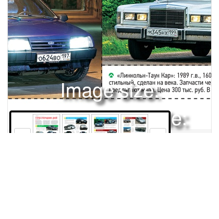
Image size:
1920x2504 Scale:
50% -
PanoJS3
130
131
132
134
Права и использование