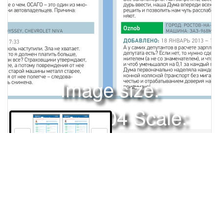
Image size:
1920x2504 Scale:
50% -
PanoJS3
118
120
Права и использование