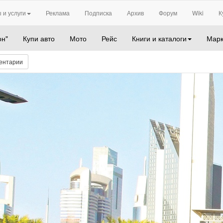
 и услуги
Реклама
Подписка
Архив
Форум
Wiki
К
он"
Купи авто
Мото
Рейс
Книги и каталоги
Марк
ентарии