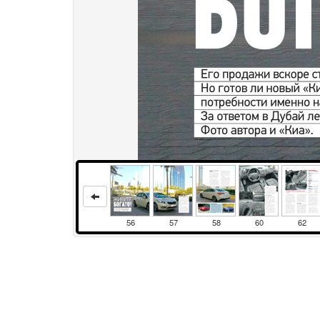
56
57
58
60
62
Права и использование