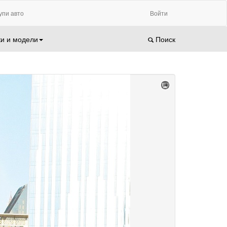
упи авто
Войти
и и модели
Поиск