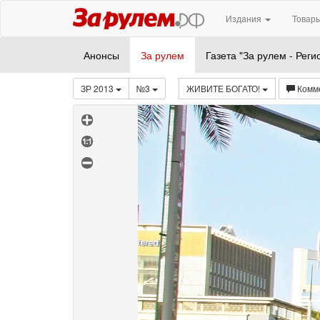
Издания
Товары
Анонсы
За рулем
Газета "За рулем - Реги
ЗР 2013
№3
ЖИВИТЕ БОГАТО!
Комм