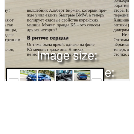
Image size:
1920x2504 Scale:
50% -
PanoJS3
12
13
14
15
Права и использование