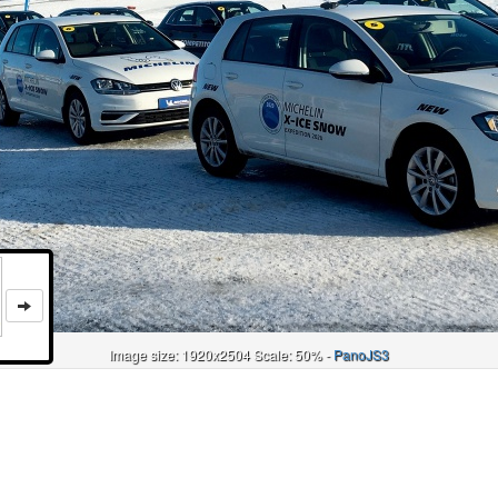
Image size: 1920x2504 Scale: 50% -
PanoJS3
Онлайн
И