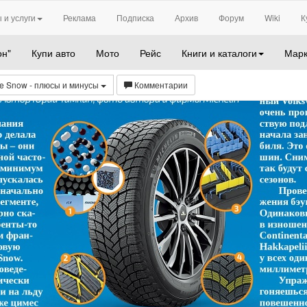
 и услуги
Реклама
Подписка
Архив
Форум
Wiki
К
он"
Купи авто
Мото
Рейс
Книги и каталоги
Марк
ce Snow - плюсы и минусы
Комментарии