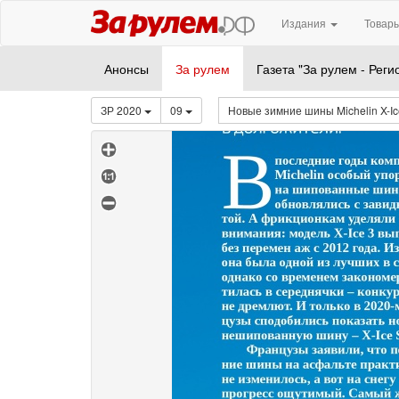
Издания
Товары
Анонсы
За рулем
Газета "За рулем - Реги
ЗР 2020
09
Новые зимние шины Michelin X-I