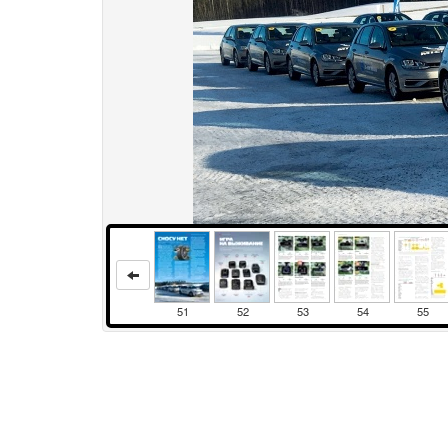
51
52
53
54
55
Права и использование