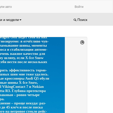
упи авто
Войти
и и модели
Поиск