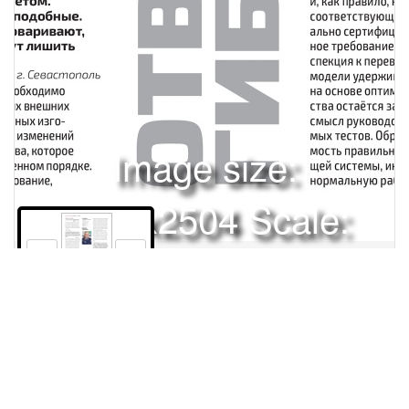
Image size:
1920x2504 Scale:
50% -
PanoJS3
106
Права и использование