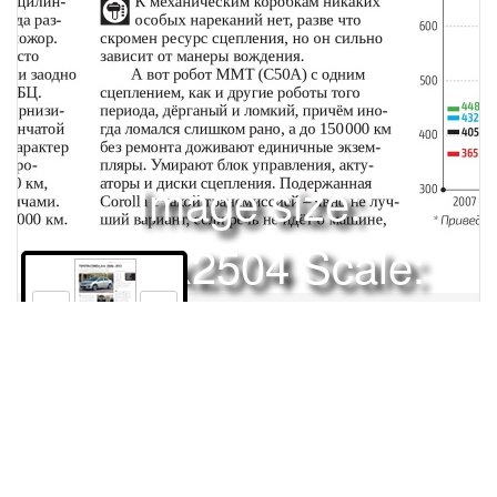
Image size:
1920x2504 Scale:
50% -
PanoJS3
89
Права и использование