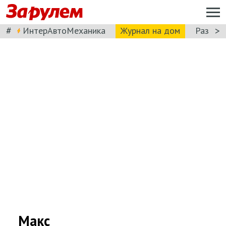
#
>
ИнтерАвтоМеханика
Журнал на дом
Разбор
Макс