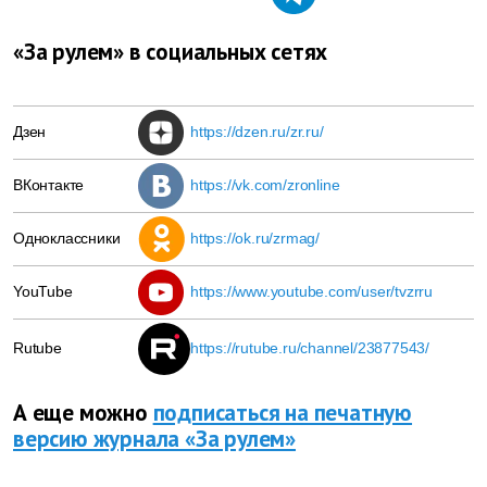
«За рулем» в социальных сетях
Дзен
https://dzen.ru/zr.ru/
ВКонтакте
https://vk.com/zronline
Одноклассники
https://ok.ru/zrmag/
YouTube
https://www.youtube.com/user/tvzrru
Rutube
https://rutube.ru/channel/23877543/
А еще можно
подписаться на печатную
версию журнала «За рулем»