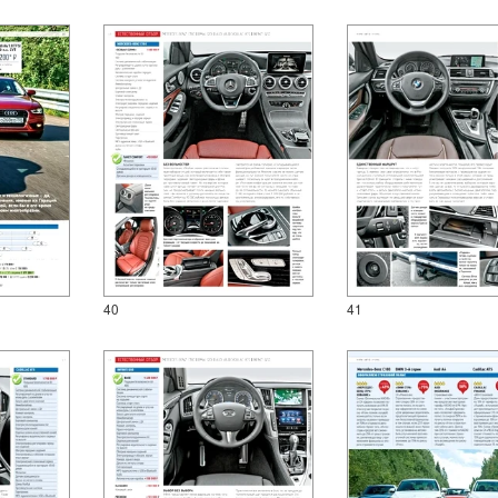
40
41