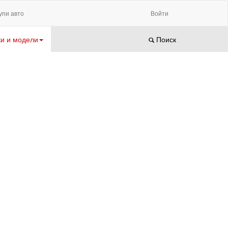
упи авто
Войти
и и модели
Поиск