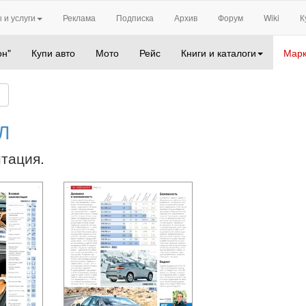
 и услуги
Реклама
Подписка
Архив
Форум
Wiki
К
он"
Купи авто
Мото
Рейс
Книги и каталоги
Марк
Л
нтация.