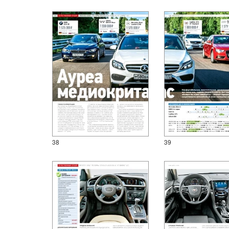
38
39