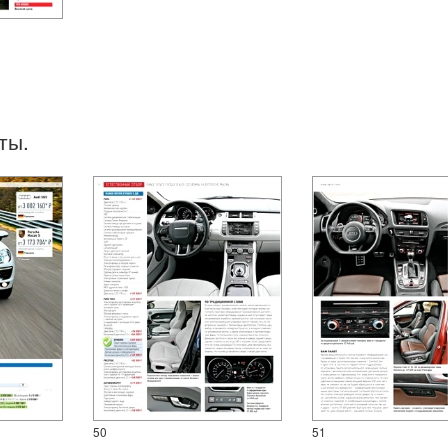
ты.
50
51