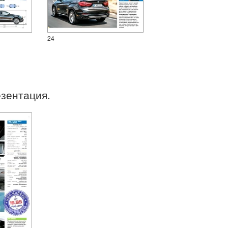
24
езентация.