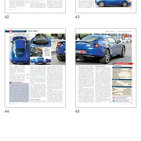
42
43
44
45