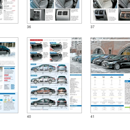
36
37
40
41