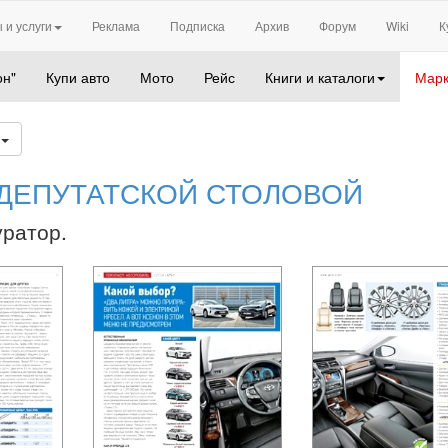
 и услуги
Реклама
Подписка
Архив
Форум
Wiki
К
он"
Купи авто
Мото
Рейс
Книги и каталоги
Марк
9
ДЕПУТАТСКОЙ СТОЛОВОЙ
уратор.