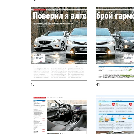
40
41