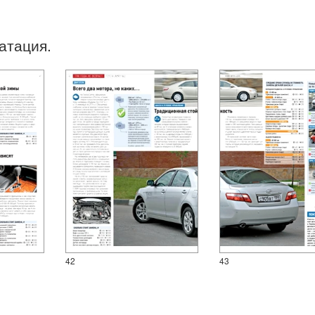
атация.
42
43