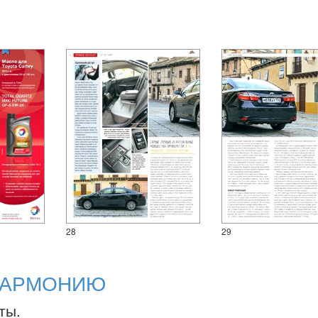
28
29
 ГАРМОНИЮ
ты.