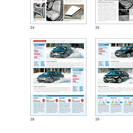
34
35
38
39