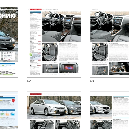
42
43