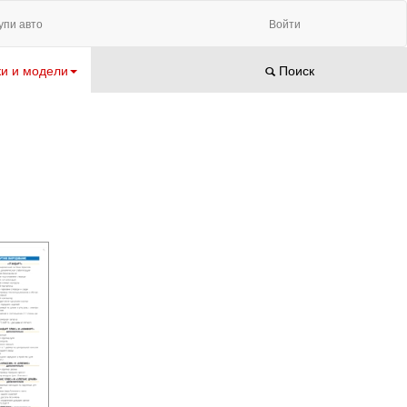
упи авто
Войти
и и модели
Поиск