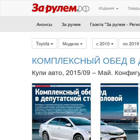
Издания
Товары
Анонсы
За рулем
Газета "За рулем - Реги
Toyota
Модели
с 2010
по 201
КОМПЛЕКСНЫЙ ОБЕД В 
Купи авто, 2015/09 – Май. Конфиг