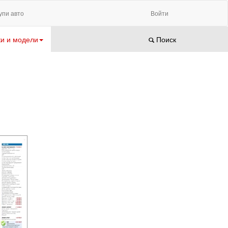
упи авто
Войти
и и модели
Поиск