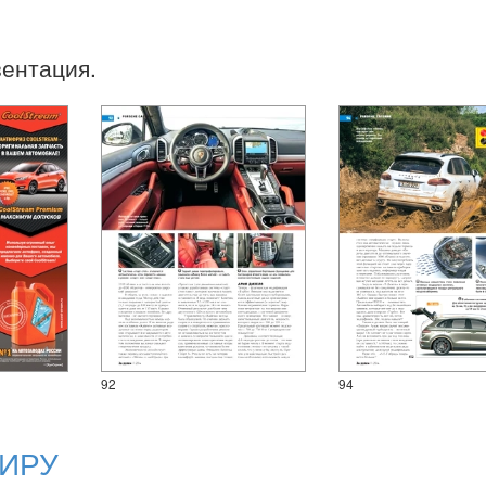
зентация.
92
94
ИРУ