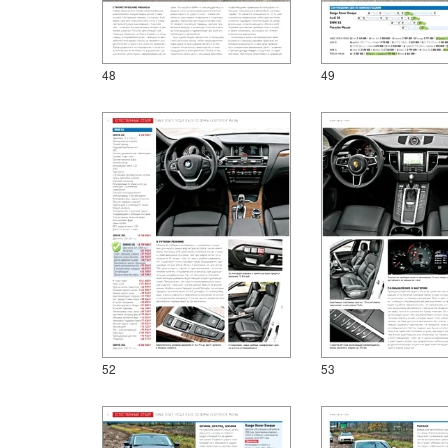
48
49
52
53