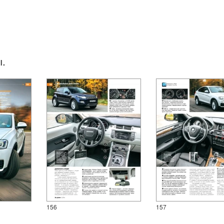
ы.
156
157