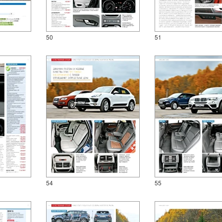
50
51
54
55