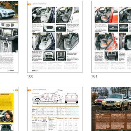
160
161