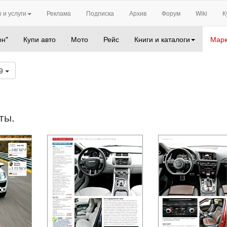
 и услуги
Реклама
Подписка
Архив
Форум
Wiki
К
он"
Купи авто
Мото
Рейс
Книги и каталоги
Марк
19
ты.