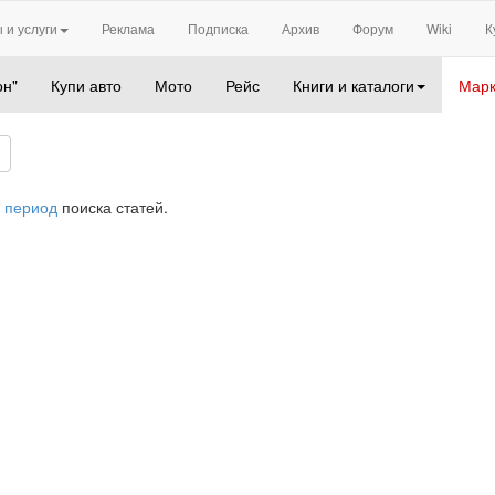
 и услуги
Реклама
Подписка
Архив
Форум
Wiki
К
он"
Купи авто
Мото
Рейс
Книги и каталоги
Марк
 период
поиска статей.