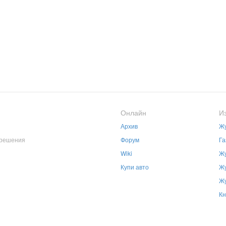
Онлайн
И
Архив
Жу
зрешения
Форум
Га
Wiki
Жу
Купи авто
Жу
Жу
Кн