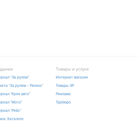
здания
Товары и услуги
рнал “За рулем”
Интернет магазин
зета “За рулем – Регион”
Товары ЗР
рнал “Купи авто”
Реклама
рнал “Мото”
Турбюро
рнал “Рейс”
иги, Каталоги