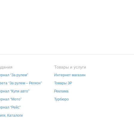
здания
Товары и услуги
рнал “За рулем”
Интернет магазин
зета “За рулем – Регион”
Товары ЗР
рнал “Купи авто”
Реклама
рнал “Мото”
Турбюро
рнал “Рейс”
иги, Каталоги