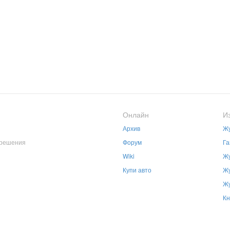
Онлайн
И
Архив
Жу
зрешения
Форум
Га
Wiki
Жу
Купи авто
Жу
Жу
Кн