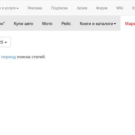
 и услуги
Реклама
Подписка
Архив
Форум
Wiki
К
он"
Купи авто
Мото
Рейс
Книги и каталоги
Марк
25
 период
поиска статей.