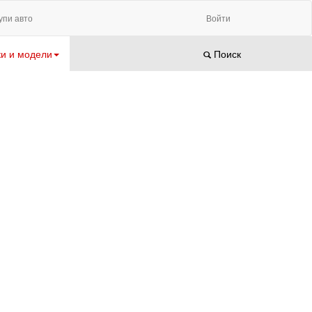
упи авто
Войти
и и модели
Поиск