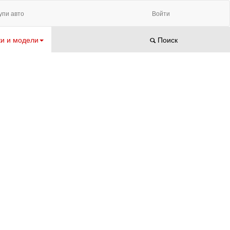
упи авто
Войти
и и модели
Поиск