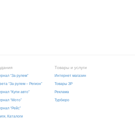
здания
Товары и услуги
рнал “За рулем”
Интернет магазин
зета “За рулем – Регион”
Товары ЗР
рнал “Купи авто”
Реклама
рнал “Мото”
Турбюро
рнал “Рейс”
иги, Каталоги