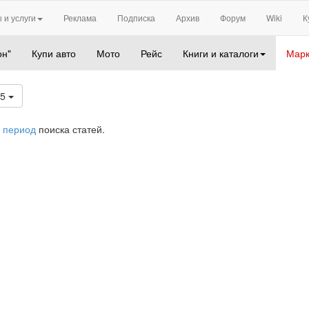
 и услуги
Реклама
Подписка
Архив
Форум
Wiki
К
он"
Купи авто
Мото
Рейс
Книги и каталоги
Марк
25
 период
поиска статей.