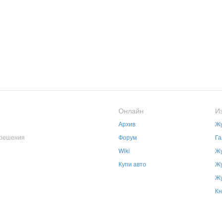
Онлайн
И
Архив
Жу
зрешения
Форум
Га
Wiki
Жу
Купи авто
Жу
Жу
Кн