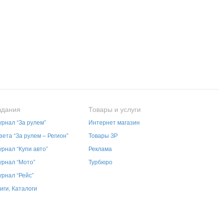
здания
Товары и услуги
рнал “За рулем”
Интернет магазин
зета “За рулем – Регион”
Товары ЗР
рнал “Купи авто”
Реклама
рнал “Мото”
Турбюро
рнал “Рейс”
иги, Каталоги