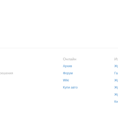
Онлайн
И
Архив
Жу
зрешения
Форум
Га
Wiki
Жу
Купи авто
Жу
Жу
Кн