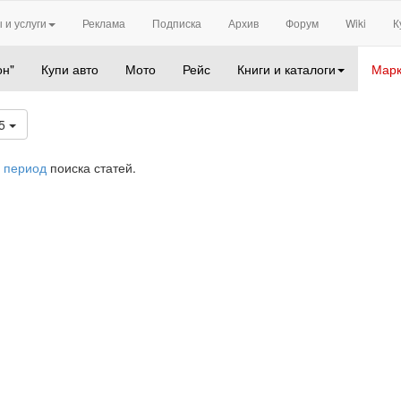
 и услуги
Реклама
Подписка
Архив
Форум
Wiki
К
он"
Купи авто
Мото
Рейс
Книги и каталоги
Марк
25
 период
поиска статей.