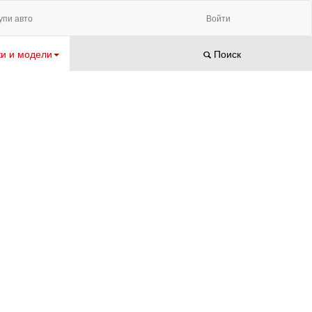
упи авто
Войти
и и модели
Поиск