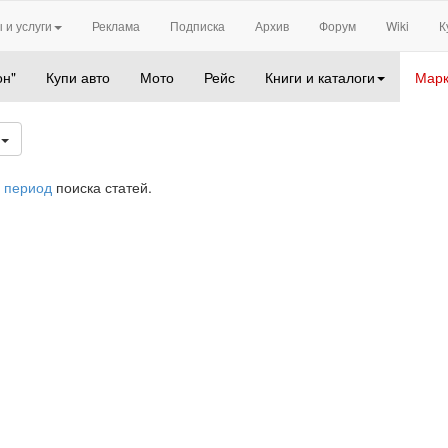
 и услуги
Реклама
Подписка
Архив
Форум
Wiki
К
он"
Купи авто
Мото
Рейс
Книги и каталоги
Марк
1
 период
поиска статей.