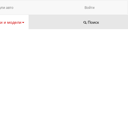
упи авто
Войти
и и модели
Поиск