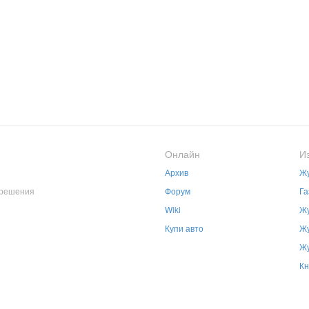
Онлайн
И
Архив
Жу
зрешения
Форум
Га
Wiki
Жу
Купи авто
Жу
Жу
Кн