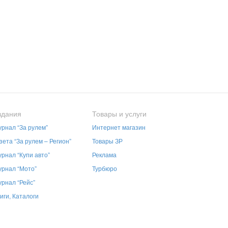
здания
Товары и услуги
рнал “За рулем”
Интернет магазин
зета “За рулем – Регион”
Товары ЗР
рнал “Купи авто”
Реклама
рнал “Мото”
Турбюро
рнал “Рейс”
иги, Каталоги