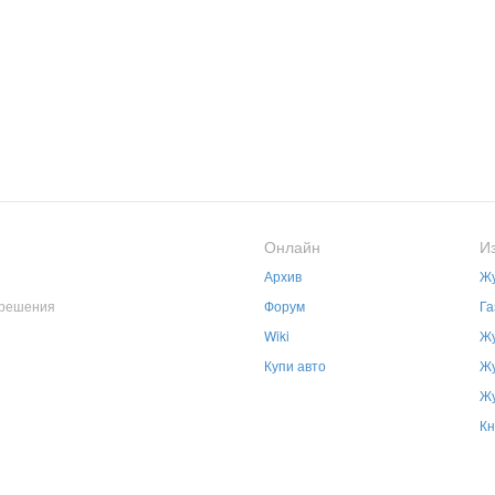
Онлайн
И
Архив
Жу
зрешения
Форум
Га
Wiki
Жу
Купи авто
Жу
Жу
Кн