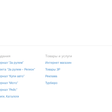
здания
Товары и услуги
рнал “За рулем”
Интернет магазин
зета “За рулем – Регион”
Товары ЗР
рнал “Купи авто”
Реклама
рнал “Мото”
Турбюро
рнал “Рейс”
иги, Каталоги