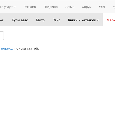
 и услуги
Реклама
Подписка
Архив
Форум
Wiki
К
он"
Купи авто
Мото
Рейс
Книги и каталоги
Марк
 период
поиска статей.