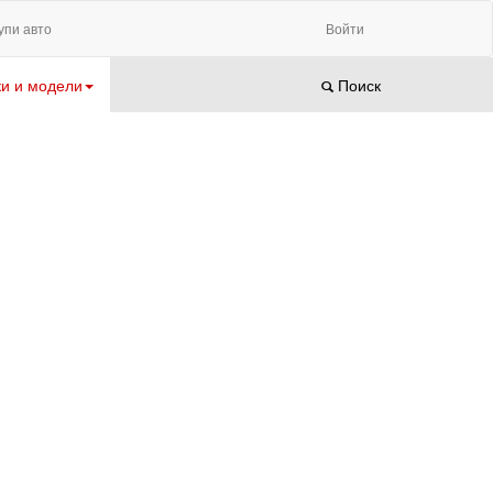
упи авто
Войти
и и модели
Поиск