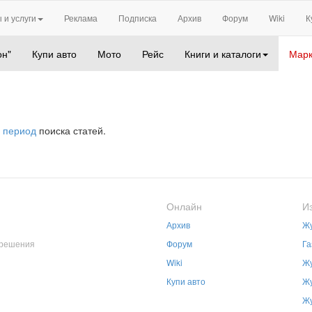
 и услуги
Реклама
Подписка
Архив
Форум
Wiki
К
он"
Купи авто
Мото
Рейс
Книги и каталоги
Марк
 период
поиска статей.
Онлайн
И
Архив
Жу
зрешения
Форум
Га
Wiki
Жу
Купи авто
Жу
Жу