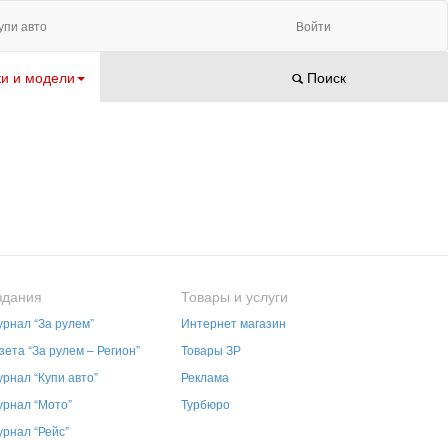
упи авто
Войти
и и модели
Поиск
здания
Товары и услуги
рнал “За рулем”
Интернет магазин
зета “За рулем – Регион”
Товары ЗР
рнал “Купи авто”
Реклама
рнал “Мото”
Турбюро
рнал “Рейс”