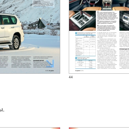
44
ы.