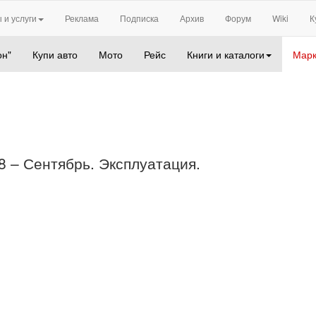
 и услуги
Реклама
Подписка
Архив
Форум
Wiki
К
он"
Купи авто
Мото
Рейс
Книги и каталоги
Марк
18 – Сентябрь. Эксплуатация.