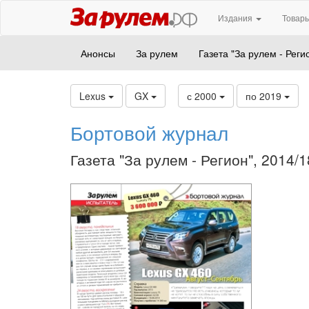
Издания
Товары
Анонсы
За рулем
Газета "За рулем - Реги
Lexus
GX
с 2000
по 2019
Бортовой журнал
Газета "За рулем - Регион", 2014/