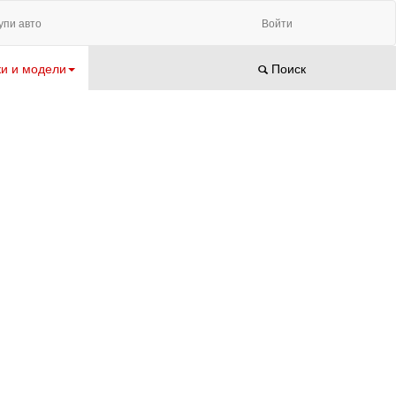
упи авто
Войти
и и модели
Поиск