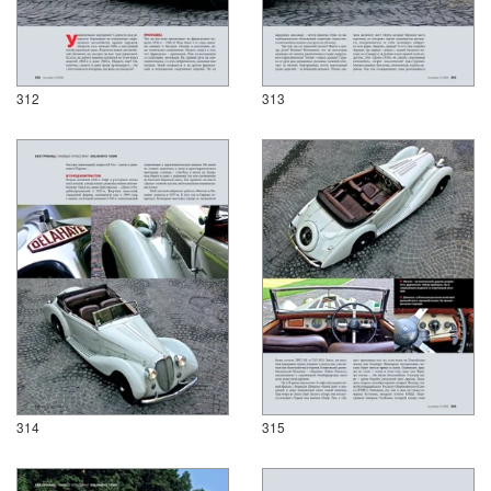
312
313
314
315