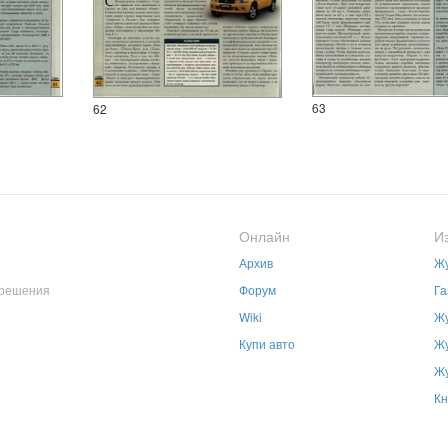
63
62
Онлайн
И
Архив
Жу
зрешения
Форум
Га
Wiki
Жу
Купи авто
Жу
Жу
Кн