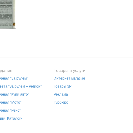
здания
Товары и услуги
рнал “За рулем”
Интернет магазин
зета “За рулем – Регион”
Товары ЗР
рнал “Купи авто”
Реклама
рнал “Мото”
Турбюро
рнал “Рейс”
иги, Каталоги