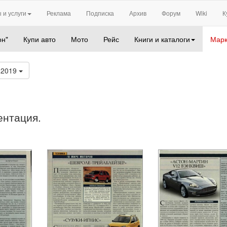
 и услуги
Реклама
Подписка
Архив
Форум
Wiki
К
он"
Купи авто
Мото
Рейс
Книги и каталоги
Марк
 2019
ентация.