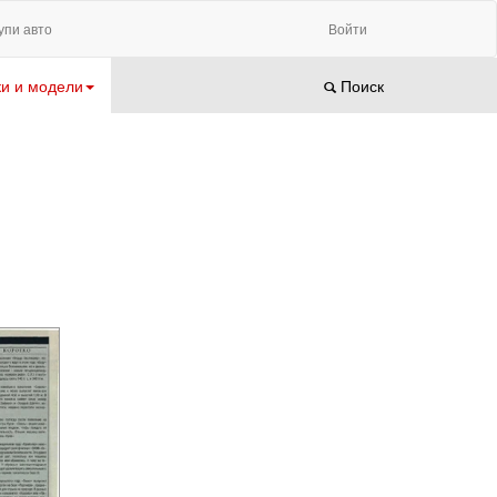
упи авто
Войти
и и модели
Поиск