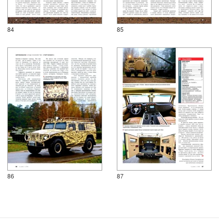
84
85
86
87