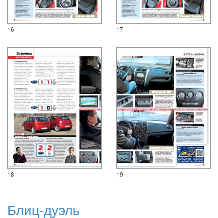
16
17
18
19
Блиц-дуэль