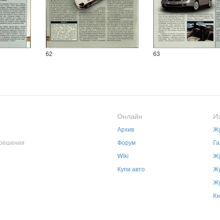
62
63
Онлайн
И
Архив
Жу
зрешения
Форум
Га
Wiki
Жу
Купи авто
Жу
Жу
Кн