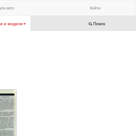
упи авто
Войти
и и модели
Поиск