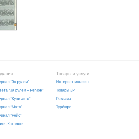
здания
Товары и услуги
рнал “За рулем”
Интернет магазин
зета “За рулем – Регион”
Товары ЗР
рнал “Купи авто”
Реклама
рнал “Мото”
Турбюро
рнал “Рейс”
иги, Каталоги