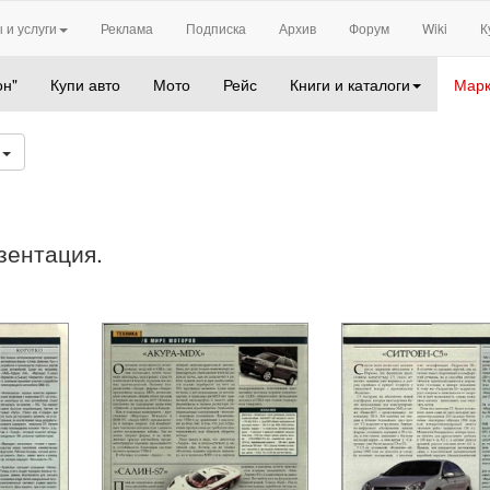
 и услуги
Реклама
Подписка
Архив
Форум
Wiki
К
он"
Купи авто
Мото
Рейс
Книги и каталоги
Марк
9
зентация.