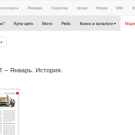
 и услуги
Реклама
Подписка
Архив
Форум
Wiki
К
он"
Купи авто
Мото
Рейс
Книги и каталоги
Марк
9
01 – Январь. История.