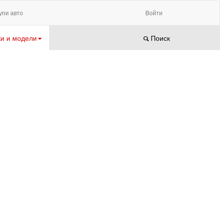
упи авто
Войти
и и модели
Поиск