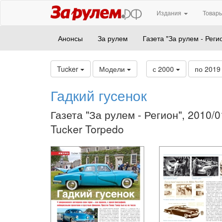
Издания
Товары
Анонсы
За рулем
Газета "За рулем - Реги
Tucker
Модели
с 2000
по 201
Гадкий гусенок
Газета "За рулем - Регион", 2010/
Tucker Torpedo