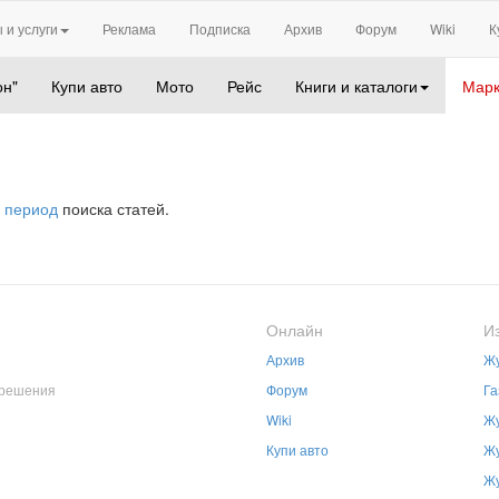
 и услуги
Реклама
Подписка
Архив
Форум
Wiki
К
он"
Купи авто
Мото
Рейс
Книги и каталоги
Марк
 период
поиска статей.
Онлайн
И
Архив
Жу
зрешения
Форум
Га
Wiki
Жу
Купи авто
Жу
Жу