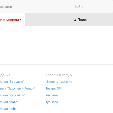
упи авто
Войти
и и модели
Поиск
здания
Товары и услуги
рнал “За рулем”
Интернет магазин
зета “За рулем – Регион”
Товары ЗР
рнал “Купи авто”
Реклама
рнал “Мото”
Турбюро
рнал “Рейс”