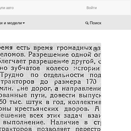
упи авто
Войти
и и модели
Поиск