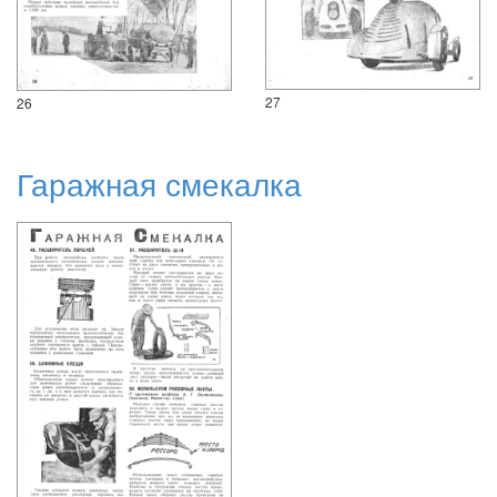
27
26
Гаражная смекалка