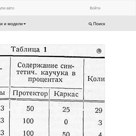
упи авто
Войти
и и модели
Поиск