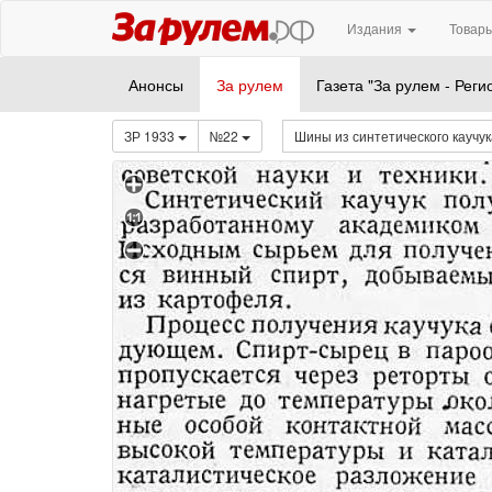
Издания
Товары
Анонсы
За рулем
Газета "За рулем - Реги
ЗР 1933
№22
Шины из синтетического каучу