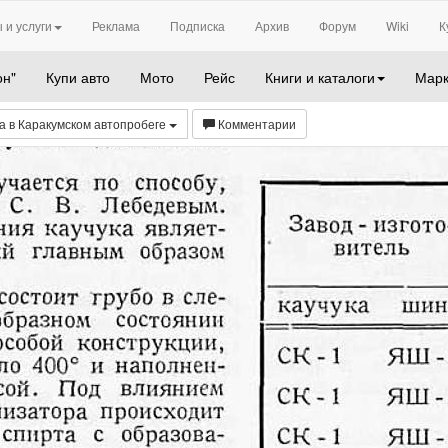
 и услуги
Реклама
Подписка
Архив
Форум
Wiki
К
он"
Купи авто
Мото
Рейс
Книги и каталоги
Марк
ка в Каракумском автопробеге
Комментарии