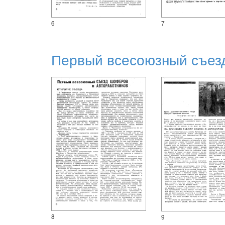
6
7
Первый всесоюзный съез
8
9