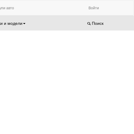
упи авто
Войти
и и модели
Поиск