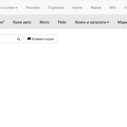
 и услуги
Реклама
Подписка
Архив
Форум
Wiki
К
он"
Купи авто
Мото
Рейс
Книги и каталоги
Марк
Комментарии