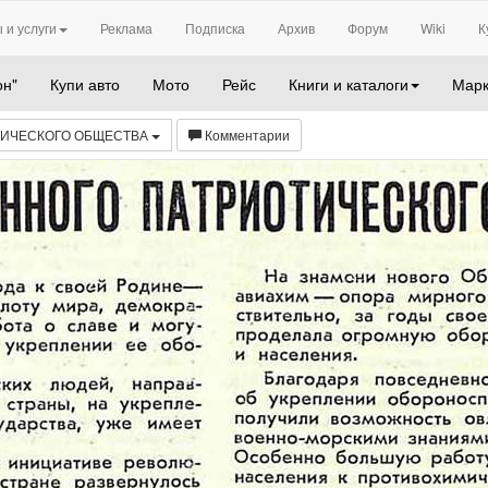
 и услуги
Реклама
Подписка
Архив
Форум
Wiki
К
он"
Купи авто
Мото
Рейс
Книги и каталоги
Марк
ТИЧЕСКОГО ОБЩЕСТВА
Комментарии