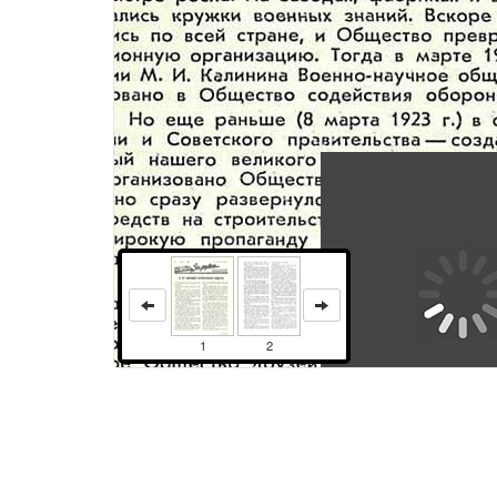
1
2
ЯНВАРЬЗа нашу СоветскуюРодину!Е ЖЕ МЕСЯЧНЫЙ НАУЧНО-ТЕХНИЧЕСКИЙ, СПОРТИВНЫЙ ЖУРНАЛВСЕСОК?ЩЕ рЦЕНА КОСНОГО ЗНАМЕНИ ДОБРОВОЛЬНОЕ ОБЩЕСТВО СОДЕЙСТВИЯ АРМ ^30 ЛЕТ ОБОРОННОГО ПАТРИОТИЧЕСКОГО ОБЩЕСТВА5ЕЗГРАНИЧНА любовь советского народа к своей Родиненадежде трудящихся всех стран, оплоту мира, демократии и социализма. Неизменна и его забота о славе и могуществе социалистической державы, об укреплении ее обороноспособности. Патриотическая деятельность советских людей, направленная на повышение оборонной мощи страны, на укрепление Вооруженных Сил Советского государства, уже имеет свою историю. Сразу же после победы Октября по инициативе революционных рабочих Петрограда во всей стране развернулось всеобщее военное обучение. В нем приняли участие самые широкие слои трудящихся молодой Советской республики. По предложению В. И. Ленина VII съезд партии, проходивший в марте 1918 г., принял решение, в котором указывалось на необходимость «всестороннего, систематического, всеобщего обучения взрослого населения, без различия пола, военным знаниям и военным операциям». В апреле того же года ВЦИК издал декрет об обязательном обучении военному делу всех трудящихся. Всевобуч просуществовал два года. В его системе свыше пяти миллионов человек овладело военным делом. Многие из них с оружием в руках самоотверженно защищали социалистическое Отечество, участвовали в разгроме иностранной интервенции и внутренней контрреволюции. Однако ив годы мирного строительства Коммунистическая партия и Советское правительство много внимания уделяли воспитанию народа в духе постоянной готовности с оружием в руках защищать свою социалистическую Родину ст империалистических хищников. После гражданской войны, когда всевобуч был упразднен, широкую пропаганду и распространение военных знаний з массах развернуло Военно-научное общество, организаторами и руководителями которого были М. В. Фрунзе. К. Е. Ворошилов, С. М Буденный. Популярность Общества быстро росла. На заводах, фабриках ив учреждениях создавались кружки военных знаний. Вскоре такие ячейки появились по всей стране, и Общество превратилось в многомиллионную организацию. Тогда в марте 1926 г. по рекомендации М. И. Калинина Военно-научное общество было переименовано в Общество содействия обороне (ОСО). Но еще раньше (8 марта 1923 г.) в ответ на призыв партии и Советского правительства — создать сильный, достойный нашего великого государства воздушный флот — было организовано Общество друзей воздушного флота (ОДВФ). Оно сразу развернуло кипучую деятельность: начало сбор средств на строительство авиационных эскадрилий, наладило широкую пропаганду авиационных знаний, много внимания уделяло авиационно-спортивной работе. Наряду с ОСО иОДВФв мае 1924 г. было создано еще одно добровольное Общество — Доброхим (Общество друзей химической обороны и химической промышленности), которое через год, объединившись с ОДВФ, составило единое Общество друзей авиахимической обороны и промышленности СССР — Авиахим. В свою очередь 23 января 1927 г. ОСО и Авиахим объединились вместе, составив новую всесоюзную организацию — Осоавиахим СССР. На знамени нового Общества был начертан девиз: «Осоавиахимопора мирног
Права и использование