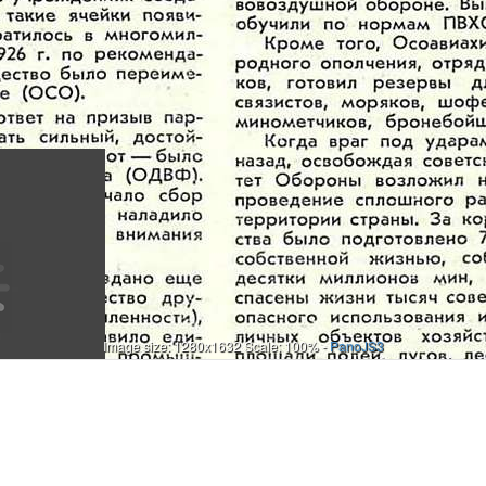
Image size: 1280x1632 Scale: 100% -
PanoJS3
о труда и обороны СССР». И действительно, за годы своего существования эта организация проделала огромную оборонную работу среди своих членов и населения. Благодаря повседневной заботе партии и правительства об укреплении обороноспособности страны члены Общества получили возможность овладевать военными, авиационными, военно-морскими знаниями, участвовать в спортивной работе. Особенно большую работу провел Осоавиахим по подготовке населения к противохимической защите и по обучению авиационных специалистов — пилотов, планеристов, парашютистоз, мотористов, авиаприбористов. Многие, начав свой путь в авиацию в аэроклубах Осоавиахима, впоследствии стали выдающимися летчиками и на весь мир прославились своими героическими подвигами, как, например, трижды Герои Советского Союза А. Покрышкин, И. Кожедуб и др. В суровые годы Великой Отечественной войны воспитанники учебных подразделений, школ и клубов Осоавиахима проявили себя умелыми, стойкими и мужественными воинами. Они беззаветно сражались с врагом на всех фронтах, во всех родах войск. Десятки тысяч из них удостоены орденов и медалей, 273 присвоено высокое звание Героя Советского Союза. Не менее пятнадцати тысяч воспитанников Общества состояло в партизанских отрядах, громизших тылы, штабы и транспорты врага. Бывшие активисты Осоавиахима командовали 66 отрядами партизан. Комиссаром легендарного партизанского соединения, которое возглавлял дважды Герой Советского Союза С. А. Ковпак, был бывший председатель Путивльского районного совета Осоавиахима С. В. Руднев, а начальником штаба — активист Общества Г. Я. Базыма. В первые же дни Великой Отечественной войны Совнарком СССР возложил на Осоавиахим исключительно важную задачу — провести всеобщую подготовку населения к противовоздушной обороне. Выполняя эту задачу, осоавиахимовцы обучили по нормам ПВХО 98 миллионов человек. Кроме того, Осоавиахим участвовал в формировании народного ополчения, отрядов самообороны, истребителей танков, готовил резервы для Советской Армии — снайпероз, связистов, моряков, шоферов, мотоциклистов, автоматчиков, минометчиков, бронебойщиков и других специальностей. Когда враг под ударами наших войск начал откатываться назад, освобождая советскую землю, Государственный Комитет Обороны возложил на Осоавиахим ответственность за проведение сплошного разминирования всей освобожденной территории страны. За короткий срок з организациях Общества было подготовлено 70 тысяч минеров, которые, рискуя собственной жизнью, собрали, обезвредили и уничтожили десятки миллионов мин, бомб, снарядов. Тем самым были спасены жизни тысяч советских людей, возвращены для безопасного использования и эксплуатации многие тысячи различных объектов хозяйственного назначения и огромные площади полей, лугов, лесов. Партия и Советское правительство высоко оценили патриотическую деятельность Общества. 2 январе 1947 г. Указом Президиума Верховного Совета СССР Осоазиахим был награжден высокой правительственной наградой. «За успешную работу в деле укрепления обороны СССР, — говорилось в Указе, — в связи с 20-летием со дня организации,—: наградить Союз Обществ содействия обороне и аэиационнохимическому строительству СССР (Осоавиахим) орденом Красного Знамени». В послевоенный период в связи с возникновением новых условий Осоавиахим претерпел ряд организационных преобразований. Сначала он был разделен на три самостоятельных общества: ДОСАРМ (Всесоюзное добровольное общество содействия армии), ДОСАВ (Всесоюзное добровольное общество содействия авиации) и ДОСФЛОТ (Всесоюзное добровольное общество содействия военно-морскому флоту). Но, как оказалось, наличие трех обособленных обществ приводило к нежелательному параллелизму в их работе. Поэтому 20 августа 1951 г. постановлением Совета Министров Союза ССР все они были слиты в одно — Добровольное Краснознаменное общество содействия армии, авиации и флоту. Таким образом, Д ОСААФ СССР по праву является прямым преемником и продолжателем славного дела и традиций всех предшествовавших ему оборонных патриотических организаций. Объединение обществ дало возможность укрепить первичные организации, со
Онлайн
И