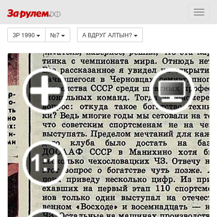
ЗР 1990
№7
А ВДРУГ АЛТЫН?