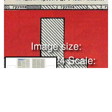
Image size:
1280x1724 Scale:
100% -
PanoJS3
1
2
Права и использование