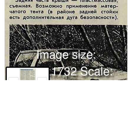
Image size:
1280x1732 Scale:
100% -
PanoJS3
6
Права и использование