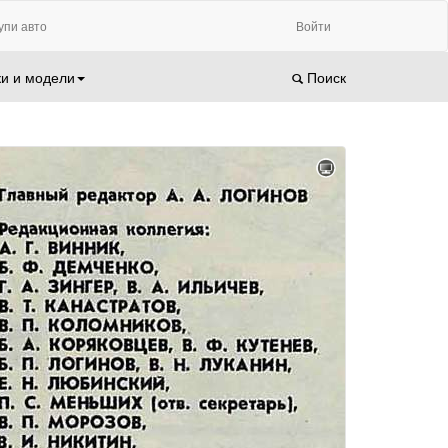
упи авто
Войти
и и модели
Поиск