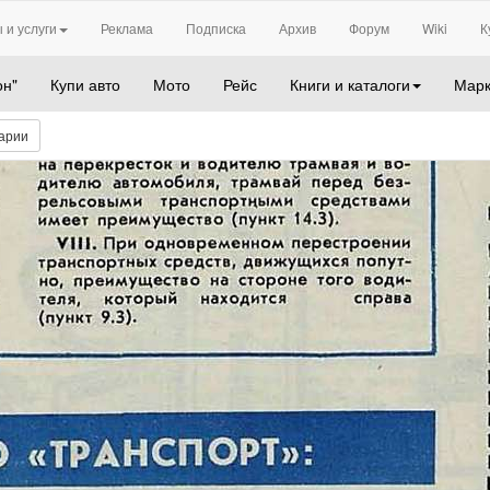
 и услуги
Реклама
Подписка
Архив
Форум
Wiki
К
он"
Купи авто
Мото
Рейс
Книги и каталоги
Марк
арии