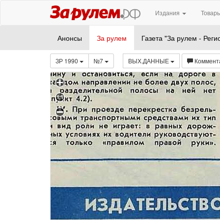
Издания
Товары
Анонсы
За рулем
Газета "За рулем - Реги
ЗР 1990
№7
ВЫХ.ДАННЫЕ
Коммент