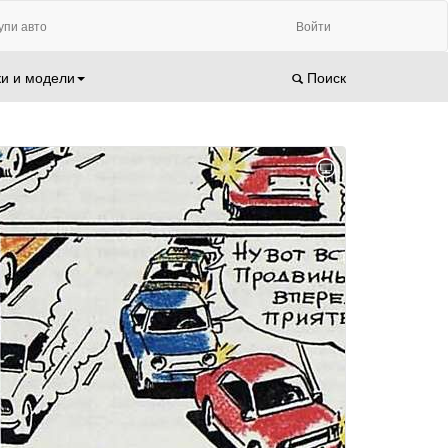
упи авто
Войти
и и модели
Поиск