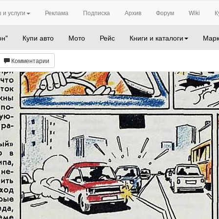
 и услуги
Реклама
Подписка
Архив
Форум
Wiki
К
он"
Купи авто
Мото
Рейс
Книги и каталоги
Марк
Комментарии