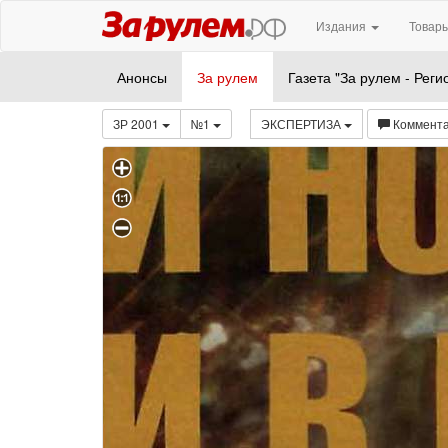
Издания
Товары
Анонсы
За рулем
Газета "За рулем - Реги
ЗР 2001
№1
ЭКСПЕРТИЗА
Коммент