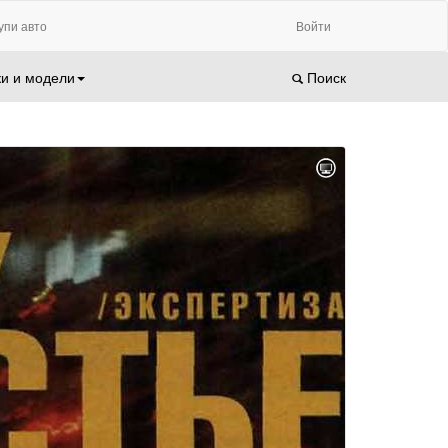
упи авто
Войти
и и модели
Поиск