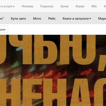
 и услуги
Реклама
Подписка
Архив
Форум
Wiki
К
он"
Купи авто
Мото
Рейс
Книги и каталоги
Марк
арии