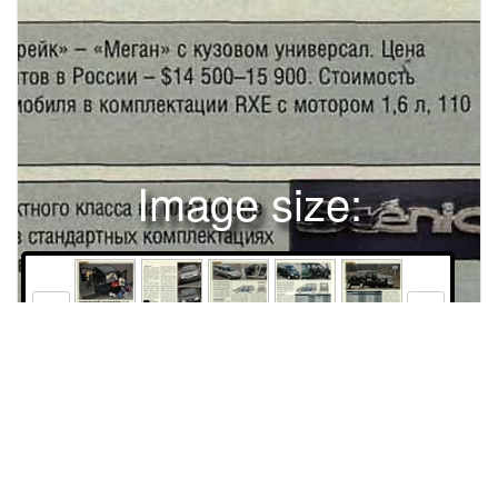
Image size:
1280x1697 Scale:
100% -
PanoJS3
32
33
34
35
36
ТЕХНИКА(В ГxfХОРОШЕЙ МАШИНЫ"" ДОЛЖНО БЫТЬ МНОГО!ВОЗМОЖНА ЛИ ПОКУПКА АВТОМОБИЛЯ «НА КУБОМЕТРЫ»ТЕКСТ / ЮРИЙ НЕЧЕТОВ«Рено-Меган Брейк» - «Меган» с кузовом универсал. Цена базовых вариантов в России - $14 500-15 900. Стоимости тестового автомобиля в комплектации RXE с мотором 1,6 л, 110 л. с.-$15 850.«Рено-Меган Сценик» - мини-вэн компактного класса на платформе «Мегана» (ЗР, 2000, № 7). Диапазон цен в стандартных комплектациях - $18 400- 23 500. Стоимость тестового автомобиля в комплектации RXE с мотором 1,6 л, 110 л. с. - $18 980.ФОТО / ВЛАДИМИР КНЯЗЕВК.Ээвле1/200132«Рено-Кангу» - грузопассажирский автомобиль, однотипный с развозным фургоном (ЗР, 1999, № 12). В Россию поставляется в комплектации RN с мотором 1,4 л, 75 л. с. и стоит без дополнительного оборудования $11 900.онечно, много - кто бы спорил! Причем не снаружи, напоказ, а внутри, для пользы дела: в отпуск ли с семейством, веши какие или снаряжение перевезти, а то и партию груза. С другой стороны, на работу изо дня в день только себя самого и возишь. Задумаешься тут... Приверженцам большеобъемных автомобилей есть из чего выбирать: это и классические универсалы, и все более популярные мини-вэны, и грузопассажирские фургоны. Чтобы понять особенности кузовов каждого типа, взяли три автомобиля одной марки. ЗЕРКАЛО ДУШИ Автомобиль должен нравиться владельцу и ... окружающим. Первому - понятно, иначе просто не купит. Ну а при чем здесь все остальные? А при том, что свое отношение к машине мы подсознательно переносим на владельца. Многие ли всерьез воспримут солидного дядю в «Оке» или «Форде-Ка», да еще «веселенькой» расцветки? А девушке нежного возраста в тонированном «Ленд-Крузере» так и хочется уступить дорогу... Человек в новенькой иномарке за 10 тысяч долларов, как минимум, неплохо обеспечен. Французское происхождение нашей троицы осенит вас неким шармом и духовной утонченностью. Дальше - индивидуальные особенности. Владелец универсала, скорее всего, человек практичный. На мини-вэнах во всем мире ездят уравновешенные отцы семейства (у нас большинству таковых пока по карману лишь общественный транспорт). Если же вы, попадая в счастливое меньшинство, следуете мировой тенденции, репу-Sпутешествовать всей семьей, предпочитаю машины вместительные и комфортабельные.вторым рядом сидений да более широкими проемами задних дверей. В нем, как ив седане, умеренно-просторно вчетвером, но пятый даже в короткой поездке, не говоря о дальнем вояже, - лишний. Нет и каких-то изысков по части комфорта. Совсем по-другому выглядит изнутри «Сценик»: здесь ощутимо выше и шире, особенно сзади. Огромные дверные проемы, почти вертикальные боковины, низкая линия остекления, абсолютно ровный пол, индивидуальные, высоко стоящие кресла - почти как в автобусе. Прибавьте регулировки задних кресел, многочисленные потайные отсеки, боксы и карманы, индивидуальное освещение и откидывающиеся столики за передними спинками - и вовсе экспресс! В каком универсале найдете отсеки для обуви сзади в полу или охлаждаемый контейнер в центральной консоли? Для пятерых места вполне достаточно, однако в отпуск лучше отправиться вчетвером - отдыхать, так с комфортом. В этом варианте уложенная спинка среднего кресла образует широкий подлокотникстолик, а можно и вовсе оставить сзади только два места, сдвинув их к середине или назад. Вообще по части трансформации салона и количеству «наворотов», призванных сделать длительную поездку приятной и комфортабельной, «Сценик», как и положено мини-вэну, вне конкуренции. А каков грузопассажирский «Кангу»? Опять особняком. По некоторым внутренним размерам он даже превосходит «Сценик», но у пассажира создается впечатление, что он сидит не «в», а «на дне» салона. Сиденья стоят довольно низко, посреди пола тоннель, под ногами ковшеобразные подштамповки - почти как в легковом автомобиле. Но огромные окна простираются вверх, а от макушки до потолка добрых четверть метра. Отделка нарочито аскетичная: много «голого» железа, дешевый пластик, сзади широченный (три пассажира едва касаются плечами друг друга!) плоский диван без подголовников «пролетарское» происхождение налицо, максимум объема при мини-тация просвещенного автомобилиста обеспечена. С «Канту» случай особый - он настолько похож на рабочий автомобиль, что вас посчитают, скорее всего, просто водителем без шарма и тонкости. И не пытайтесь переубедить окружающих, доказывая, что вы владелец - их терпимость, особенно друзей и родственников, имеет пределы. Оправдает вас разве что кипучая предпринимательская деятельность с претензией на европейские стандарты. КАКОВО СИДЕТЬ? Наиболее скуп на жизненное пространство универсал, отличающийся от седана лишь увеличенной на 40 мм высотой потолка над I ТЕХНИКА 1муме комфорта. Неоспоримое достоинство - в машину не садишься, а буквально входишь с гордо поднятой головой. Правда, пассажирская дверь лишь одна, вторая - левая - входит в список опций и стоит $175. Дооборудовать «Кангу» до уровня соперников обойдется еще примерно в $3500. Итак, если оценивать комфорт и простор, то универсалу в умеренной дозе присуще первое качество, грузопассажирскому автомобилю - второе, ми блоками и ну мерить... Удивительпричем по максимуму, а мини-вэну - но, но «в исходном положении» реи то и другое в превосходной степени. кордный объем - 456 л - у багажного отсека отнюдь не конвертированного БОЛЬШОМУ БАГАЖНИКУ грузовика и даже не автобусоподобБОЛЬШОЙ ЧЕМОДАН ного мини-вэна, а скромного универНе удовлетворившись цифрами сала. Ведь у него самый длинный кутехнических характеристик, мы воозов и, стало быть, багажник - целых ружились линейками, пенопластовы1100 мм! А коли по правилам загружалают машину до уровня остекления, то есть под полку, то высота потолка значения не имеет. Впрочем, будем справедливы: «Кангу» уступил лишь самую малость. Грузовой отсек «Сценика» оказался поменьше, зато почти идеальной, прямоугольной формы, особенно выгодной при перевозке громоздких грузов; кроме того, полку здесь можно установить в двух положениях по высоте. Если же плюнуть на правила и грузить как обычно - сколько влезет, позиции меняются. «Кангу» (1290 мм внутренней высоты) уходит в далекий отрыв с объемом 2800 л. А ведь есть и еще более вместительная модификация с увеличенным задним свесом. Доплатив $220, можно заказать «Кангу» повышенной с 500 до 800 кг грузоподъемности. Универсал «Брейк» про• ^ = = 'Ш1Шт^А"*B**>-^^4df^Ш^шШг'-чЗНг/Шу -ft* ЛЬ \ыШfZw Renault KangooРУИиГ.^| < ^ * % . *' ^ ^ W-_-^^ ^ _^^ ~| | ^ ^ ^ чш,к• W >* •*''''тивопоставил этому разрезное заднее сиденье и большую длину получившейся при его складывании грузовой плошадки (1760 мм), которая при случае послужит спальным местом. Неоспоримое достоинство мини-вэна возможность складывать, переставлять или вовсе демонтировать три задних кресла, в зависимости от формы и размеров груза. КАКОВО ЕЗДИТЬ? Смотря на чей вкус. Если покупка «на кубометры» - шаг в чем-то вынужденный (а в душе горят гоночные амбиции!), из всей троицы вам больше подойдет универсал «Брейк». Это не спорткар - просто добротный легковой автомобиль. Умеренно-острый в управлении, он цепко держится за дорогу, минимально склонен к раскачке и вполне позволяет ездить динамично. После седана или хэтчбека привыкать придется лишь к широким задним стойкам. «Сценик» больше понравится уравновешенным водителям: «автобусные» ощущения (своеобразная посадка, горизонтальный руль, мягкая подвеска, низкий уровень шума, обилие элементов комфорта) диктуют и соответствующую модель поведения. Конечно, и на нем можно нестись как угорелому, тем более что одинаковый с универсалом мотор такое позволяет. Но это будет насилием над машиной она запротестует большими кренами кузова, раскачкой на волнах, да и руль совершенно «неспортивный». Водитель мини-вэна имеет преимущества в городской толчее: высокая посадка и большая площадь остекления обеспечивают отличный обзор, возможность глядеть поверх крыш, а также хорошее ощущение габаритов - за исключением, правда, невидимого капота. Кстати, кузов на четверть метКОМПЛЕКТАЦИЯ«Рено-Меган Брейк RXE» Стоимость в базовой комплектации Пассажирская дверь слева Открывающаяся вверх задняя дверь Окраска «металлик» Бампера в цвет кузова Тонированные стекла Зимний пакет (электроподогрев ветрового стекла и передних сидений) Омыватели фар Корректор фар Противотуманные фары Сигнализация Иммобилайзер ЦЗ с дистанционным управлением Элекгростеклоподьемники спереди/сзади Электрорегулировка и подогрев зеркал Подушка безопасности водУпас. Подушки безопасности боковые Ремни с натяжителем спереди/сзади Электрорегулировки сидений Регулировка сиденья по высоте Регулировка руля по высоте Усилитель руля $15 600 «Рено-Меган Сценик RXE» $18 400 «Рено-Кангу RN» $11900 $175 $290 $250+ +S250+ +$250+ +$600'++$550+_+$230"+++ + + +/+ +/+ +• +/-+ + ++++ +/+ + +/+ + +/-+$200/$500-/+S700+ + + + + + +/4 + + ++ + +АБСБортовой компьютер Кондиционер Магнитола/количество динамиков Полка багажного отсека Обогреватель/очиститель заднего стекла Повторитель стоп-сигнала Направляющие для багажника на крыше Легкосплавные колесные диски Защита картера двигателя * В пакет входит также омыватель фар.++ + +/4 + + +$210 $330$1200 $280/2 $100+ + + ++$330++'' С электроприводом зеркал.Условные обозначения + - входит в базовую комплектацию: SXXX - стоимость дополнительного оборудования; - не оборудуется. ТЕХНИЧЕСКИЕ ХАРАКТЕРИСТИКИ (данные производителя)«Рено-Меган Брейк» ОБЩИЕ ДАННЫЕ Число мест Снаряженная масса, кг Полная масса, кг Длина х ширина х высота, мм База, мм Колея спереди/сзади, мм Дорожный просвет, мм Объем багажника, л Максимальная скорость, км/ч Время разгона 0-100 км/ч, с Радиус поворота, м Расх. топл. шоссе/город, л/100 км Запас топлива, л Топливо ДВИГАТЕЛЬ Расположение Конструкция Число клапанов на цилиндр Рабочий обьем, см 3 Мощность. кВт/л. с. при об/мин Крутящий момент. Н и при об/мин ТРАНСМИССИЯ 1 Привод | Коробка передач ПОДВЕСКА | спереди 1 сзади РУЛЕВОЕ УПРАВЛЕНИЕ реечное с усилителем типа «Мак-Ферсон» со стабилизатором, собрана на подрамнике торсионная на продольных рычагах, связанных упругой поперечной балк
Права и использование