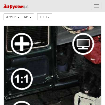
ЗР 2001
№1
ТЕСТ