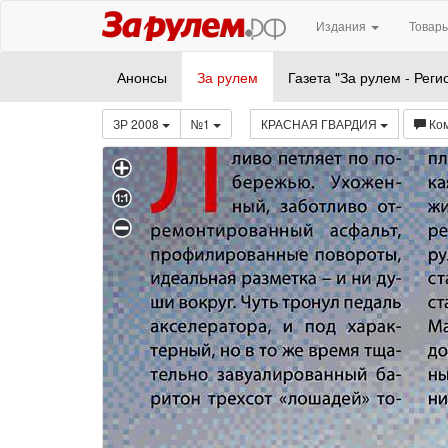
Издания
Товары
Анонсы
За рулем
Газета "За рулем - Реги
ЗР 2008
№1
КРАСНАЯ ГВАРДИЯ
Ко