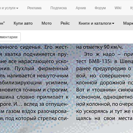
 и услуги
Реклама
Подписка
Архив
Форум
Wiki
К
он"
Купи авто
Мото
Рейс
Книги и каталоги
Марк
мментарии