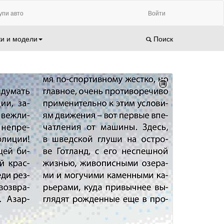
упи авто
Войти
и и модели
Поиск