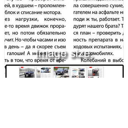
Image size:
1280x1669 Scale:
100% -
PanoJS3
226
227
228
229
230
КЛУБЭКСПЕРИМЕНТМасляное голоданиеЯМолва утверждает, что двигатель без масла не проработает и минуты – обязательно заклинит. Но творческая мысль рождает все новые технологии и материалы. Действие одного из них испытал на редакционных машинах Андрей Сидоров. Фото: Александр Кульнев.следствия таких опытов. В лучшем случае – проворот вкладышей, в худшем – проломленный блок и списание мотора. Без нагрузки, конечно, какое-то время движок проработает, но потом обязательно застучит. Но чтобы часами и изо дня в день – да я скорее съем свои галоши! А может, вся хитрость в том, что время от времени подносят к маслоприемнику двигателя тазик с маслом – утолить, так сказать, масляный голод? Тогда, конечно, эта карусель будет крутиться вечно. Долго ходил поодаль, поглядывал за аттракционом: нет, не подносят! И маслоприемник, и крышки подшипников коленвала совершенно сухие, под двигателем на асфальте ни капли, а поди ж ты, работает. Так где же дурят нашего брата? Так родился план – проверить действенность препарата в настоящих ходовых испытаниях, на серийных автомобилях. Колебаний в выборе жертвенных машин не было – конечно, «Жигули», нестареющая «классика»! Их в России больше, чем любых других, и выпуск все еще продолжается. Их эксплуатируют повсюду, зачастую не на самых лучших маслах. Вместе с тем машина хорошо изучена и, что немаловажно, относительно недорога. К началу Московского автосалона 2007 нас уже ждали две новенькие впрысковые «пятерки». Одна – контрольная, для сравнения, вторая – для собственно эксперимента. На ней-то и посмотрим, насколько чудотворна присадка. У рекламного стенда прикидываюсь лояльным простаком и, выслушав от представителя фирмы подробные рекомендации по обработке двигателя, покупаю два флакончика смазочной композиции «Су-никогда не верил в средства для ращения волос, эликсиры вечной молодости и лекарства от всех болезней. Не верю в чудеса и поныне, однако из года в год на Московском автосалоне вижу один и тот же аттракцион – на пьедестале перед публикой стоит машина и часами тарахтит на холостых оборотах. При этом поддон у двигателя снят! Подумал – фокус для простаков. По прежней специальности я инженер-механик и за 15 лет работы на автобазах вдоволь насмотрелся на по-226 За рулем 01/2008 Фирменный стенд НПТК «Супротек» расположился у главного входа на выставку. Присадку покупаем, что называется, из первых рук.протек» – как раз для полной обработки одного мотора. Согласно инструкции заливаем препарат в прогретый двигатель и спустя 1000 километров пробега меняем масло и фильтр. Второй этап обработки – новая порция «Супротека» и езда с ним до очередной (по регламенту) замены масла. Этого, как уверяет производитель, для нового мотора достаточно. Старому, дымящему и поедающему масло литрами, могут понадобиться и четыре обработки подряд, после чего он тоже должен обрести вторую молодость – восстановить утраченную компрессию,давление и расход масла, мощность и экономичность.ДО ПЕРВОГО СТУКАПредписанные для обработки километры пройдены – приступаем к первой части эксперимента: так может ли автомобиль ехать без масла? Если да, то как долго и насколько поможет ему в этом чудодейственная присадка? Прежде чем слить масло, прогреваем двигатели до рабочей температуры, проверяем давление, компрессию – все, как и подобает новым машинам, идеально: масло – 4 кгс/см2 при 3000 об/ мин, компрессия – 13 кгс/см2.Как только из поддона контрольной (необработанной) «пятерки» вытекает последняя капля, пускаем на минуту двигатель, чтобы соблюсти чистоту эксперимента. Теперь сухо ив масляном фильтре. Ждем, пока остатки стекут со стенок блока, завинчиваем пробку и повторяем ритуал со второй машиной. Из города выбираемся с особой осторожностью, скорость – 50–60 км/ч, на светофорах двигатели на всякий случай глушим – неизвестно, насколько их хватит. Спустя полчаса наш караван – две обреченные «пятерки» и «Волга»На старт! Обе машины без масла, но синяя прошла обработку присадкой. Поможет ли?За рулем 01/2008 227 КЛУБЭКСПЕРИМЕНТНАШИ ИЗМЕРЕНИЯ: СРЕДНИЙ РАСХОД ТОПЛИВА И ВОЗДУХА НА ХОЛОСТОМ ХОДУ*До обработки После обработкиРасход воздуха, кг/ч 8,7 7,7 Время впрыска, мс 3,40 3,15 Расход топлива, л/ч 0,70 0,66 *Температура окружающего воздуха 22°С; температура воздуха на впуске 24°С; температура охлаждающей жидкости 95°С; обороты двигателя – 900 об/мин.Перед началом операции «сверим часы» – оба двигателя абсолютно исправны.Из поддона вытекают последние капли масла. Теперь система смазки «с сухим картером».– аварийный буксировщик ложится на курс. Конечный пункт на Ново-Рижском шоссе пока не определен, едем «до первой крови» – то есть пока один из моторов не застучит, а дальше все зависит от того, как скоро это случится. Производитель присадки утверждал: будете ехать «экономно», не раскручивая двигатель более 2000 об/мин и особенно не нагружая, – до Питера и обратно выдержит. Свежо предание! Нам бы для начала хоть десяток километров одолеть… Чтобы не пропустить самого интересного, сел за руль контрольной машины. Она, по обещанному сценарию, долж-на застучать первой. Впереди в двух десятках метров идет экспериментальная. Скорость 70–80 км/ч, оба мотора работают как ни в чем не бывало, разве что назойливая красная лампа на щитке не дает забыть, что в картере сухо. Педаль газа «классики» и задумана туговатой, а тут кажется, вовсе не продавишь – не хочет мотор пасть жертвой любопытства. Сижу как на иголках, прислушиваясь к каждому шороху под капотом. Проходит еще полчаса, позади уже 50 км, а конца дороге не видно – температура в норме, реакция мотора на газ адекватна, посторонних шу-мов нет. И это на обычной машине, в масле которой не было никаких присадок! Не буду утомлять читателя описанием этого путешествия: чуда не случилось, на 74-м километре мотор стал потихоньку постукивать. Сначала под нагрузкой, а через сотню метров и на сбросе газа. Стук отчетливый, шатунный, его ни с чем не спутаешь. Не дожидаясь «руки дружбы» – проломленного картера, глушу мотор. Из трубки масляного щупа поднимается легкий дымок…150 КМ БЕЗ МАСЛАТем временем мотор обработанной «пятерки» будто быпребывает в прекрасном состоянии – не дымит, не греется, посторонних шумов не издает, отлично тянет, а из трубки щупа нет даже запаха горелого масла. С другой стороны, еще минуту назад и тот, что уже застучал, работал ничуть не хуже. Может, случайность, и «заряженному» жить осталось пяток километров? Как бы то ни было, первый результат эксперимента уже достигнут – серийный «жигулевский» двигатель без масла, вопреки общепринятому мнению и, признаюсь, к моему немалому удивлению, способен работать довольно долго, если, конечно, не требовать228 За рулем 01/2008 СХЕМА ОБРАЗОВАНИЯ ЗАЩИТНОГО СЛОЯ И ТРИБОХИМИЧЕСКИХ ПРЕВРАЩЕНИЙ ЗАЩИТНОЙ СТРУКТУРЫ:Пока контрольная и экспериментальная машины идут одинаково уверенно, но еще не вечер!1 – очищенная от оксидов поверхность (с замещенной структурой); 2 – полости («карманы»), заполняемые смазкой; 3 – подрастворенный поверхностный слой; 4 – защитная структура; 5 – трибохимические реакции, приводящие к растворению поверхности пленки; 6 – оксидная пленка.Неужели один флакон препарата преваратит двигатель в «вечный»? Но когда-то и паровоз считали бесовским изобретением.О том, что мотор без масла, напоминает лишь контрольная лампа.от него полной мощности. Поэтому, кстати, рекомендацию некоторых спецов заполнять масляный фильтр при его замене можно считать надуманной. Тем не менее уповать на нормальную работу двигателя без масла – с присадкой ли, без нее – не стоит. Хотя наш одолел 74 километра, это не значит, что любой другой повторит этот результат. Во-первых, двух абсолютно одинаковых моторов не бывает – поля допусков на размеры, твердость, чистоту обработки деталей могут сложиться как угодно, а во-вторых, многое зависит от нагрузки на мотор. Как знать, будь наша «пятерка» полно-стью загружена, а дорога – не столь легка, сколько бы продержалась? Нам же требовалась точка отсчета. Но что делать с «пятеркой», получившей инъекцию выносливости – продолжать движение до победного конца? В результате и на ней двигатель заклинит. «Супротек» – не средство Макропулоса, вечной жизни не обещает. Его задача – защита пар трения, оптимизация зазоров и восстановление изношенных или поврежденных поверхностей. А езда с сухим картером – не более чем демонстрация возможностей новой смазочной композиции. В эксплуатации такойКАК РАБОТАЕТ «СУПРОТЕК»По словам разработчиков, действие состава основано на способности его активных компонентов образовывать на поверхностях трения особые ячеистые структуры, удерживающие смазку. Они-то и формируют поверхность, называемую слоем третьего тела. Вкратце механизм этот работает так. При соударении микронеровностей в зоне трения в этих точках изменяются теплофизические характеристики. Под действием высоких давлений и темпе-ратур на поверхности деталей образуется ультрамелкодисперсный порошок карбида железа – он снимает с поверхности загрязнения, а механизмы избирательной адсорбции застраивают ее ячеистой структурой. Застройка идет тем интенсивнее, чем чище поверхность. «Чистая» означает – не окисленная, свежезадранная. То есть состав сам находит слабые места и защищает их. В конечном счете на поверхности формируется самовосстанавливающийся слой со сверхнизким сопротивлением деформации сдвига.За рулем 01/2008 229 КЛУБЭКСПЕРИМЕНТрежим, разумеется, недопустим. Однако если прямо сейчас завершить эксперимент и залить в двигатель масло – не получим убедительного подтверждения работоспособности препарата. Решено: караван возвращается домой, но уцелевшая «пятерка» по-прежнему идет без масла. Из-за ремонта дороги полчаса ползли в пробке с пешеходной скоростью. Разгон – торможение, первая передача, неустановившийся режим – лишнее испытание для мотора. Хоть бы продержался, ведь наш буксировщик уже занят.1:0 В ПОЛЬЗУ ПРИСАДКИВ гараж подопытная «пятерка» возвратилась уже затемно, но главное – своим ходом! Наутро приступаем к тщательному осмотру двигателей. Как и предполагали, вкладыши шатуна второго цилиндра контрольного мотора раскатаны в фол
231
Права и использование