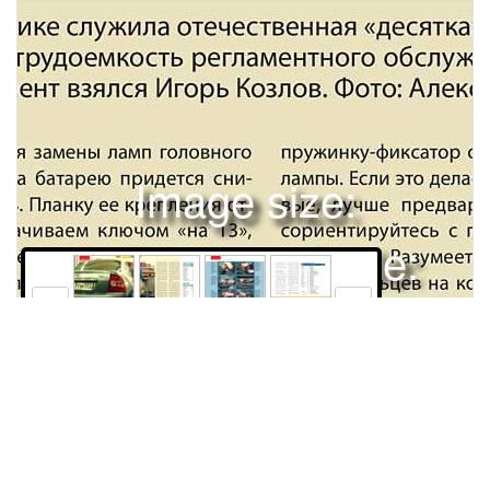
Image size:
1280x1669 Scale:
100% -
PanoJS3
158
159
160
161
РЕМОНТ И СЕРВИСТЕСТ-РЕМОНТ «ЛАДА-ПРИОРА»Поле допускаДо сих пор эталоном в рубрике служила отечественная «десятка», но в прошлом году ее сняли с конвейера. Чтобы оценить трудоемкость регламентного обслуживания нашей новой «печки» – «Лады-Приоры», за инструмент взялся Игорь Козлов. Фото: Александр Батыру.ТОЧКА ЗРЕНИЯПод капотом «Приоры» сразу бросается в глаза: головная оптика отняла значительную часть свободного места. Тыльная сторона фар теперь приближена к брызговикам, а левая фара, сверх того, почти уперлась в аккумулятор. В оставшуюся щель мужицкая рука уже не пролезет – для замены ламп головного света батарею придется снимать. Планку ее крепления отворачиваем ключом «на 13», а клеммы – «на 10», но только при выключенном зажигании! Далее снимаем резиновую заглушку и вынимаем патрон с лампочкой габаритного света, иначе ее провод не позволит освободить пружинку-фиксатор основной лампы. Если это делаете впервые, лучше предварительно сориентируйтесь с помощью зеркальца. Разумеется, отпечатков пальцев на колбе лампы не оставляем – кварцевое стекло такого бескультурья не терпит. Чтобы добраться до лампы указателя поворота, аккумулятор не трогаем, а снимаем пластиковую накладку над фарой. «Пластмасска» размером с пару ладошек закреплена аж тремя винтами М6 да еще саморезом – вполне хватило бы пары пистонов. Сняв ее, отводим трос замка капота за верхнюю поперечину кузова и, повернув патрон против часовой стрелки, снимаем его вместе с158 За рулем 01/2008 и на первенце ВАЗа. Для этого отстегиваем «липучку» на клапане обивки багажника и отворачиваем три гайкибарашка. К той, что ближе к крылу, пробраться несложно, а вот пару у проема крышки крутить неудобно – отверстие в обивке маловато, поэтому руку приходится выворачивать чуть ли не наизнанку. Мириться, конечно, можно, вот только грубая шерсть торца обивки норовит «вскрыть вены», поэтому работаем в длинных перчатках или в одежде «спустя рукава». Затем отводим фонарь назад по оси авто, но очень аккуратно, чтобы не стряхнуть со шпилек и не потерять резиновые шайбы – без них в боковой нише багажника со временем нальется водоем. Дабы забыть о проблеме раз и навсегда, нелишне приклеить шайбы к корпусу. Почему на ВАЗе этого не предусмотрели? Впрочем, нет худа без добра: подбором толщины шайб поверхности прилегания фонаря легко вывести «в ноль», что мы попутно проделали с правым, который был утоплен относительно крышки багажника.ФЕДОТ, ДА НЕ ТОТЗнакомый по «десятому» семейству 16-клапанный мотор теперь прибавил в объеме и мощности. Чтобы подобраться к свечам зажигания, отныне приходится демонтировать не только декоративную пластиковую накладку двигателя, но и снимать с нее клапан адсорбера. Задачка кажется пустяковой: клапан болтается, словно и не закреплен. Ан нет, его не пускает простенькая пружинная скобка, но чтобы понять принцип ее фиксации, надо один раз сломать защелку на накладке. Чтобы впустую не листать инструкцию (там нет описания!) и не бегать по магазинам в поис-лампой. Никаких проводов отсоединять не требуется: на патроне предусмотрены контакты, замыкающиеся с ответными на корпусе фары – очень удобно! Правда, как повлияют на надежность коммутации погодные воздействия, пока неясно. Например, на тестируемом авто в правом «глазу» уже есть первые капли «пота», так что окисления контактов долго ждать, по-видимому, не придется. Ставим патрон на место, сориентировав прилив-ключ на нем вверх и немного в сторону, и не забываем вернуть трос капота на прежнее место. Задние фонари для замены ламп, увы, надо снимать – какках сломанной детали, рекомендуем из прочной проволоки диаметром 0,8–1,0 мм сделать крючок. Его вводим в щель между накладкой и пружинной скобкой, а затем тянем вверх одновременно с клапаном, покачивая, чтобы облегчить освобождение фиксирующего усика и, придерживая скобку пальцем, чтобы не уронить. Отводим клапан в сторону, снимаем накладку вместе с резиновыми буферами со шпилек, а крючку ищем укромное местечко – еще пригодится. На «126-м» моторе «Приоры» отсутствуют высоковольтные провода, а нет детали – нет и проблемы. Правда, для замены свечей придется дополнительно отвернуть четыре болта (ключ «на 10»), крепящие индивидуальные катушки зажигания, но чего не сделаешь ради прогресса. Идем дальше – сжав фиксатор, снимаем колодки с катушек, вынимаем их из колодцев и, наконец, длинным свечным ключом «на 16» вывертываем свечи. Перед сборкой проверяем положение троса газа и проводки в зажимах на пластиковом впускном коллекторе – при нарушении укладки декоративная накладка мотора до конца не сядет на место. Впрочем, пока оставим ее в стороне – меняем ремень ГРМ. Здесь, в отличие от «114го» мотора «десятки», изменений немного: для болтов кожуха ремня нынче нужен внутренний шестигранник «на 5», а натяжной ролик обзавелся встроенным автоматическим натяжителем. Здорово! Теперь ошибиться почти невозможно, но мы все же рекомендуем один нехитрый прием. После того как ремень уложен на шкивы, а они сориентированы по меткам, проворачиваем коленчатый вал на три-четыре оборота, например, за вывешенноеОСНОВНЫЕ РАБОТЫ ПО ЗАМЕНЕПозицияПериодичность, тыс. км (лет) 15 30 30 15 30 45 60 75 75 (5) 75 (5) 45 (5)Масло в двигателе, масляный фильтр Воздушный фильтр Топливный фильтр Фильтр салона Свечи зажигания Ремень ГРМ Ремень генератора Датчик кислорода Масло МКП Охлаждающая жидкость двигателя Жидкость в приводе тормозов и сцепленияСТОИМОСТЬ НЕКОТОРЫХ ЗАПЧАСТЕЙ У ДИЛЕРОВЗапчасть Стоимость, руб.Крыло переднее Бампер передний Блок-фара Капот Фильтр масляный/ топливный Фильтр воздушный двигателя/салона Свечи зажигания, комплект Ремень ГРМ + обкатной ролик + натяжной ролик Поликлиновой ремень Тормозные колодки передние/задние2200* 3500* 3200* 9800 150/ 210 140–230/ 460 700 550 430 970* 270 250–600/ 270–650* Только под заказ, срок ожидания 7–14 дней.СТОИМОСТЬ НЕКОТОРЫХ РАБОТ* У ДИЛЕРОВРаботаКомпьютерная диагностика двигателя Замена масла и фильтра двигателя Замена охлаждающей жидкости двигателя Замена воздушного фильтра Замена топливного фильтра Замена фильтра салона Замена свечей зажигания Замена поликлинового ремня Замена ремня ГРМ Замена тормозных колодок передних Замена тормозных колодок задних Нормочас* Без учета расходников.Стоимость, руб. 800 200 500 100 250 650 340 300 1300 600 870 850За рулем 01/2008 159 РЕМОНТ И СЕРВИСЧтобы добраться до свечей зажигания, надо снять с двигателя пластиковую накладку, а перед этим – клапан адсорбера. Пружинный лепесток на скобке (стрелка) отжимать неудобно.ТЕСТ-РЕМОНТ «ЛАДА-ПРИОРА»Каждая свеча – со своей катушкой зажигания, которую снимаем, отвернув болт М6 и сняв колодку нажатием на боковой лепесток-фиксатор (за провода не тянуть!).Ремень ГРМ имеет автомат натяжителя (на фото он левее), с которым неверно натянуть «зубастого» маловероятно. Но век последнего по современным меркам недолог – всего 45 тыс. км.Для замены топливного фильтра отворачивать трубки теперь не придется – их держат на штуцерах быстросъемные наконечники, которые снимаем нажатием на фиксаторы.Старую ТЖ при замене предварительно откачиваем из бачка до дна, заливаем свежую, а остатки из трубок выгоняем самотеком через колесные клапаны прокачки (авто без ABS).Салонный фильтр не только зарастает листвой, но и намокает, лабиринта для защиты от воды с небес не предусмотрено. Увы, неудачная «десяточная» конструкция осталась без изменений. Если после замены ламп в заднем фонаре в багажник проникает вода, то, вероятнее всего, потерялись уплотнительные резинки, надетые на шпильки (одна из них показана стрелкой).Для замены лампы указателя поворота в левой блок-фаре, снимаем накладку над ней и отводим в сторону трос капота. Поменять остальные лампы мешает аккумулятор.переднее колесо при включенной IV передаче. Ремень на шкивах «уляжется», заняв идеальное для себя положение. Затем немного ослабляем болт натяжного ролика и помогаем пружине его подтянуть, компенсируя трение в сопряжении ролик–двигатель, и только после этого окончательно затягиваем болт.КОЛОДКА ЗА УГЛОМПродвинутые владельцы, имеющие собственный диагностический прибор для считывания кодов неисправностей двигателя, вряд ли сразу отыщут ответный разъем. Заветная черная колодка переселилась с привычного и удобного места, где стояла на «десятке», аж за «бардачок».Выгребаем из него все содержимое, а затем сдвигаем пластиковые ограничители влево и, откидывая лоток вниз, выводим их из фигурных прорезей панели приборов. Кстати, на тестируемой «Приоре» левый ограничитель почему-то оказался сильно деформирован (очевидно, покоробился от горячего воздуха из отопи-теля), из-за чего напрочь потерял несущую способность. Подсоединяем разъем, пересаживаемся на место водителя и пускаем двигатель. Впрочем, в первую очередь «добрые слова» конструкторам и технологам скажут работники сервиса, а не владельцы, ведь самостоятельно занимаются диагностикой сегодня160 За рулем 01/2008 немногие. К тому же наведаться к специалистам раз в 15 тыс. км все равно придется – для профилактики электроусилителя руля. Экономить на этом ни в коем случае не рекомендуем – «на кону» безопасность.СТАРЫЕ ЗНАКОМЫЕДругие операции по плановому обслуживанию фактически не изменились, так как многие узлы и детали остались прежними. Масла в двигателе и КП, охлаждающую и тормозную жидкости, датчик кислорода, ремень генератора, тормозные колодки и воздушный фильтр меняем так же, как на «десятке», – быстро и просто. С топливным фильтром стало еще проще – наконечники трубок теперь с быстросъемным креплением, а вот фильтр салона, увы, по-прежнему расположен «в луже» и так же труднодоступен. Напомним вкратце нюансы его замены. Останавливаем стеклоочиститель в крайнем левом положении, выключив в этот мо«Ладу-Приора» выпускают с 2007 года. Кузов – седан. Двигатель – бензиновый ВАЗ-21126, 1,6 л, 98 л. с. Привод передний, М5. Цена – от 282 000 руб. Авто с кондиционером дороже на 45 000 руб., а с дисковыми задними тормозами – еще на 15 000. Цена комплектации с ABS на ноябрь 2007 г. не установлена.мент зажигание, открываем капот и снимаем уплотнитель перегородки. Выворачиваем семь саморезов
Права и использование