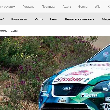
 и услуги
Реклама
Подписка
Архив
Форум
Wiki
К
он"
Купи авто
Мото
Рейс
Книги и каталоги
Марк
Комментарии