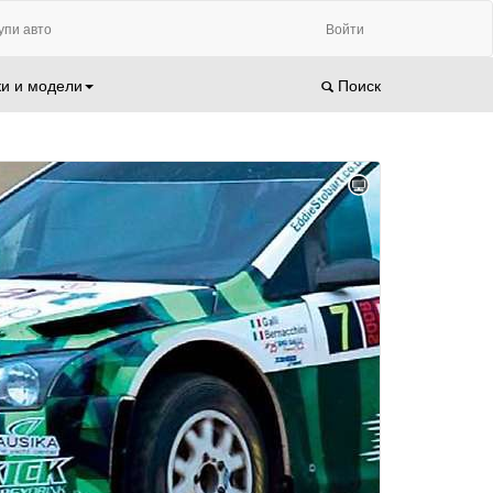
упи авто
Войти
и и модели
Поиск