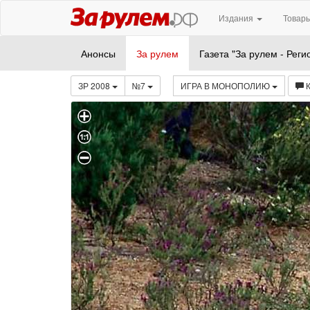
Издания
Товары
Анонсы
За рулем
Газета "За рулем - Реги
ЗР 2008
№7
ИГРА В МОНОПОЛИЮ