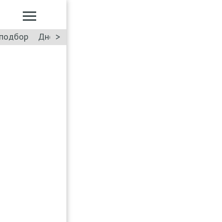
>
подбор
Дневник: Лада Искра
Такси
Форум
ПДД