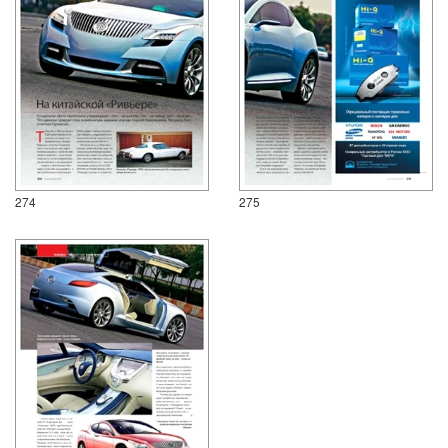
274
275