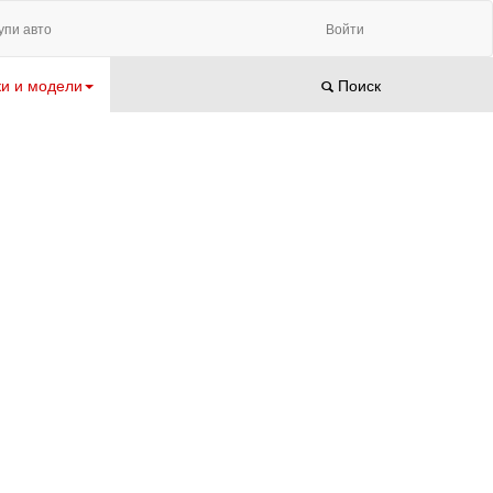
упи авто
Войти
и и модели
Поиск