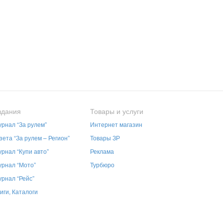
здания
Товары и услуги
рнал “За рулем”
Интернет магазин
зета “За рулем – Регион”
Товары ЗР
рнал “Купи авто”
Реклама
рнал “Мото”
Турбюро
рнал “Рейс”
иги, Каталоги