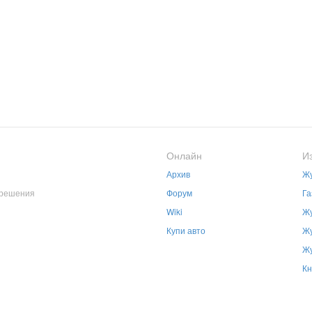
Онлайн
И
Архив
Жу
зрешения
Форум
Га
Wiki
Жу
Купи авто
Жу
Жу
Кн