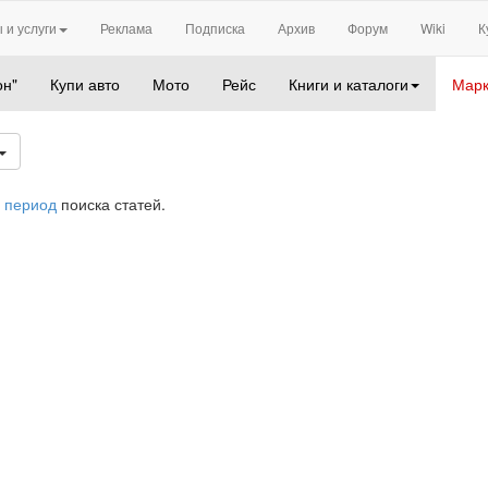
 и услуги
Реклама
Подписка
Архив
Форум
Wiki
К
он"
Купи авто
Мото
Рейс
Книги и каталоги
Марк
 период
поиска статей.