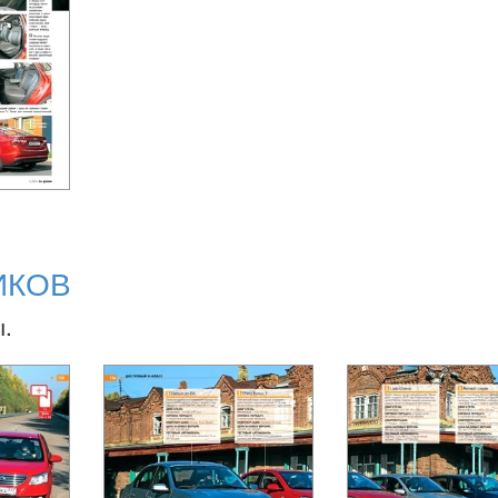
ИКОВ
ы.