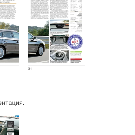
31
ентация.