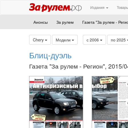
Издания
Товары
Анонсы
За рулем
Газета "За рулем - Реги
Chery
Модели
с 2006
по 2025
Блиц-дуэль
Газета "За рулем - Регион", 2015/