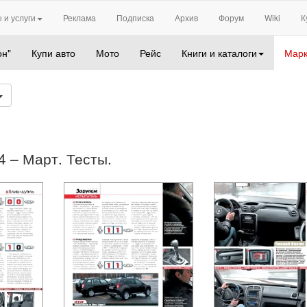
 и услуги
Реклама
Подписка
Архив
Форум
Wiki
К
он"
Купи авто
Мото
Рейс
Книги и каталоги
Марк
04 – Март. Тесты.