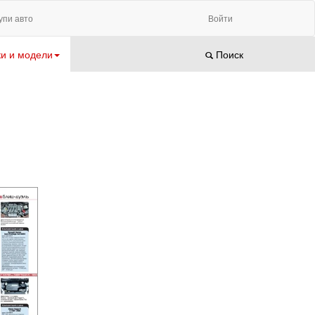
упи авто
Войти
и и модели
Поиск