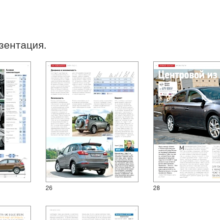
езентация.
26
28