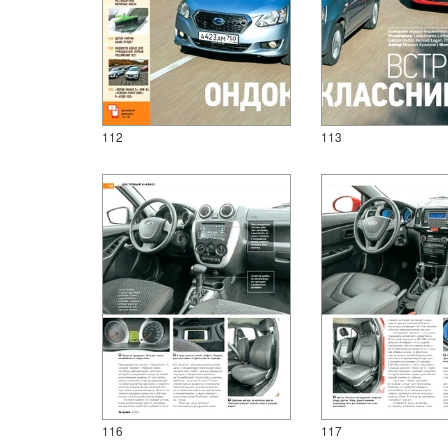
112
113
116
117