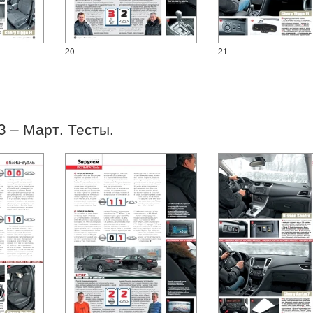
20
21
03 – Март. Тесты.