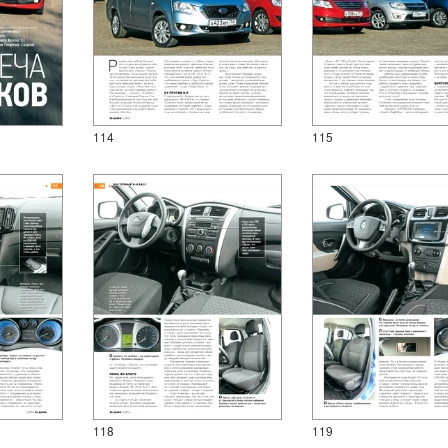
114
115
118
119